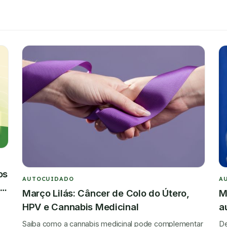
os
AUTOCUIDADO
A
 a
Março Lilás: Câncer de Colo do Útero,
M
HPV e Cannabis Medicinal
a
Saiba como a cannabis medicinal pode complementar
De
e.