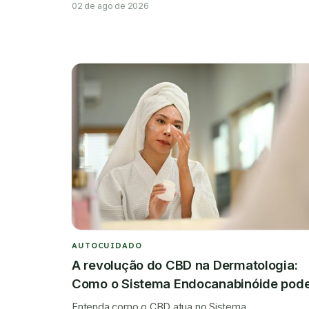
02 de ago de 2026
AUTOCUIDADO
A revolução do CBD na Dermatologia:
Como o Sistema Endocanabinóide pod
transformar o tratamento da pele
Entenda como o CBD atua no Sistema