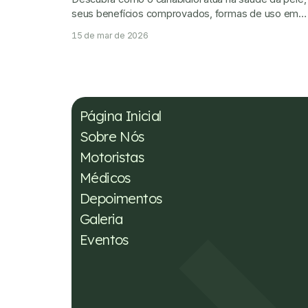
seus benefícios comprovados, formas de uso em
cosméticos e os cuidados essenciais antes da
15 de mar de 2026
aplicação.
Página Inicial
Sobre Nós
Motoristas
Médicos
Depoimentos
Galeria
Eventos