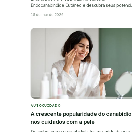
Endocanabinóide Cutâneo e descubra seus potenci
benefícios para acne, dermatite, psoríase, inflamaç
15 de mar de 2026
e saúde da pele.
AUTOCUIDADO
A crescente popularidade do canabidio
nos cuidados com a pele
Descubra como o canabidiol atua na saúde da pele,