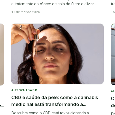
o tratamento do câncer de colo do útero e aliviar
tr
sintomas.
qu
17 de mar de 2026
15
AUTOCUIDADO
A
CBD e saúde da pele: como a cannabis
C
medicinal está transformando a
d
e
dermatologia
Descubra como o CBD está revolucionando a
De