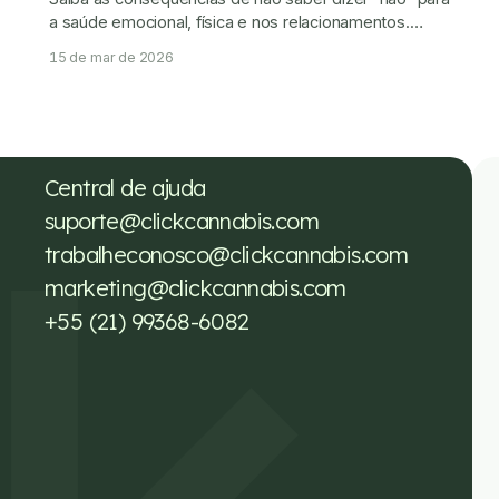
a saúde emocional, física e nos relacionamentos.
Aprenda como impor limites é um ato de autocuidado.
15 de mar de 2026
Central de ajuda
suporte@clickcannabis.com
trabalheconosco@clickcannabis.com
marketing@clickcannabis.com
+55 (21) 99368-6082