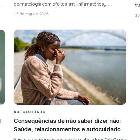
dermatologia com efeitos anti-inflamatórios,
tr
ais
cicatrizantes e antioxidantes no tratamento de acne,
de
ão
15 de mar de 2026
15
psoríase e eczema.
AUTOCUIDADO
l
Consequências de não saber dizer não:
Saúde, relacionamentos e autocuidado
Saiba as consequências de não saber dizer “não” para