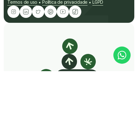
Termos de uso
Política de privacidade
LGPD
•
•
É Click
É rápido
É fácil
HEALTH MEDIA LTDA
•
CNPJ 41.247.190/0001-23
©Click Cannabis 2025