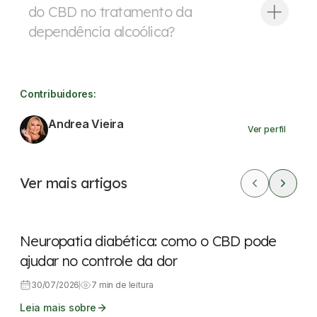
do CBD no tratamento da
dependência alcoólica?
Contribuidores:
Andrea Vieira
Ver perfil
Ver mais artigos
CBD
Dores
Neuropatia diabética: como o CBD pode
ajudar no controle da dor
30/07/2026
7 min de leitura
Leia mais sobre