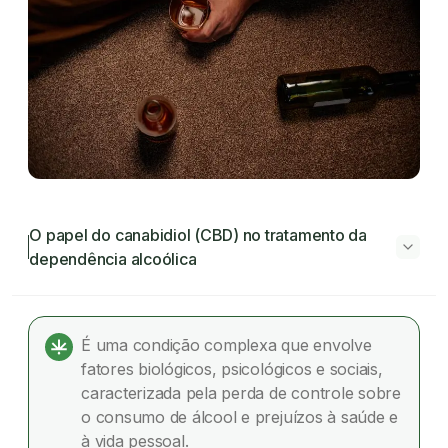
O papel do canabidiol (CBD) no tratamento da
dependência alcoólica
O papel do canabidiol (CBD) no tratamento
da dependência alcoólica
É uma condição complexa que envolve
fatores biológicos, psicológicos e sociais,
O que é transtorno por uso de álcool?
caracterizada pela perda de controle sobre
o consumo de álcool e prejuízos à saúde e
Qual é o tratamento para dependência em
à vida pessoal.
álcool ?