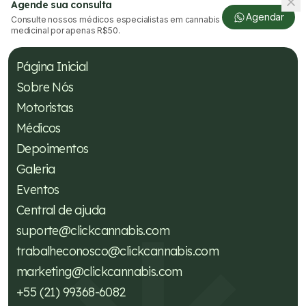
Agende sua consulta
Agendar
Consulte nossos médicos especialistas em cannabis
medicinal por apenas R$50.
Página Inicial
Sobre Nós
Motoristas
Médicos
Depoimentos
Galeria
Eventos
Central de ajuda
suporte@clickcannabis.com
trabalheconosco@clickcannabis.com
marketing@clickcannabis.com
+55 (21) 99368-6082