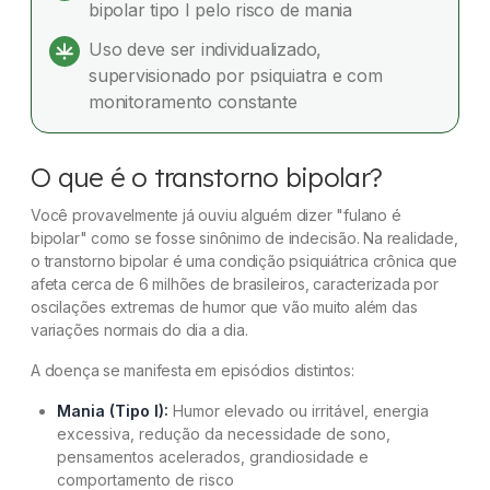
bipolar tipo I pelo risco de mania
Desafios do tratamento convencional: por que
buscar alternativas?
Uso deve ser individualizado,
supervisionado por psiquiatra e com
CBD e transtorno bipolar: o que a ciência diz?
monitoramento constante
CBD vs. cannabis com THC: por que a diferença
importa
O que é o transtorno bipolar?
Efeitos colaterais do canabidiol (CBD)
Você provavelmente já ouviu alguém dizer "fulano é
bipolar" como se fosse sinônimo de indecisão. Na realidade,
Segurança e interações medicamentosas do
o transtorno bipolar é uma condição psiquiátrica crônica que
CBD
afeta cerca de 6 milhões de brasileiros, caracterizada por
oscilações extremas de humor que vão muito além das
variações normais do dia a dia.
Em quais situações o CBD pode ser
considerado?
A doença se manifesta em episódios distintos:
Dia Mundial do Transtorno Bipolar:
Mania (Tipo I):
Humor elevado ou irritável, energia
conscientização e informação
excessiva, redução da necessidade de sono,
pensamentos acelerados, grandiosidade e
Dúvidas frequentes
comportamento de risco