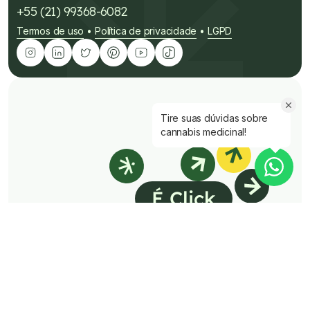
+55 (21) 99368-6082
Termos de uso
Política de privacidade
LGPD
•
•
Tire suas dúvidas sobre
cannabis medicinal!
É Click
É rápido
É fácil