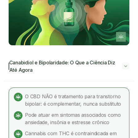
Canabidiol e Bipolaridade: O Que a Ciência Diz
Até Agora
Canabidiol e Bipolaridade: O Que a Ciência
Diz Até Agora
O CBD NÃO é tratamento para transtorno
bipolar: é complementar, nunca substituto
O que é o transtorno bipolar?
Pode atuar em sintomas associados como
Qual o tratamento padrão para o transtorno
ansiedade, insônia e estresse crônico
bipolar?
Cannabis com THC é contraindicada em