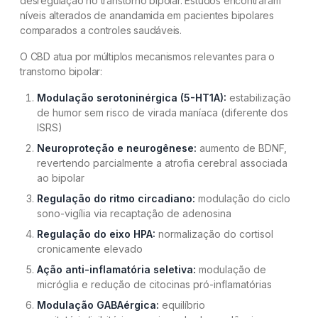
desregulação no transtorno bipolar. Estudos encontraram
níveis alterados de anandamida em pacientes bipolares
comparados a controles saudáveis.
O CBD atua por múltiplos mecanismos relevantes para o
transtorno bipolar:
Modulação serotoninérgica (5-HT1A):
estabilização
de humor sem risco de virada maníaca (diferente dos
ISRS)
Neuroproteção e neurogênese:
aumento de BDNF,
revertendo parcialmente a atrofia cerebral associada
ao bipolar
Regulação do ritmo circadiano:
modulação do ciclo
sono-vigília via recaptação de adenosina
Regulação do eixo HPA:
normalização do cortisol
cronicamente elevado
Ação anti-inflamatória seletiva:
modulação de
micróglia e redução de citocinas pró-inflamatórias
Modulação GABAérgica:
equilíbrio