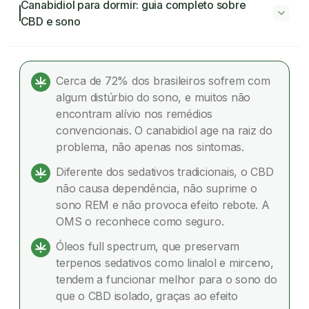
Canabidiol para dormir: guia completo sobre
CBD e sono
Canabidiol para dormir: guia completo
sobre CBD e sono
Cerca de 72% dos brasileiros sofrem com
algum distúrbio do sono, e muitos não
Por que tantos brasileiros não conseguem
encontram alívio nos remédios
dormir?
convencionais. O canabidiol age na raiz do
problema, não apenas nos sintomas.
Canabidiol e sono: como funciona na prática
Diferente dos sedativos tradicionais, o CBD
Os terpenos que ninguém menciona
não causa dependência, não suprime o
sono REM e não provoca efeito rebote. A
CBD, CBN e THC: qual canabinoide escolher
OMS o reconhece como seguro.
para o sono?
Óleos full spectrum, que preservam
Na prática: como usar canabidiol para dormir
terpenos sedativos como linalol e mirceno,
tendem a funcionar melhor para o sono do
Canabidiol ou melatonina?
que o CBD isolado, graças ao efeito