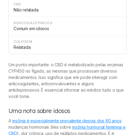
CBD
Não relatada
BENZODIAZEPÍNICOS
Comum em idosos
ZOLPIDEM
Relatada
Um ponto importante: o CBD é metabolizado pelas enzimas
CYP450 no fígado, as mesmas que processam diversos
medicamentos. Isso significa que ele pode interagir com
anticoagulantes, anticonvulsivantes e alguns
antidepressivos. É essencial informar ao médico tudo o que
você toma.
Uma nota sobre idosos
A
insônia é especialmente prevalente depois dos 60 anos
:
mudanças hormonais (leia sobre
insônia hormonal feminina e
CBD
), dor crônica, uso de múltiplos medicamentos. E é