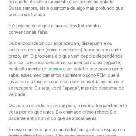
do quarto. A insônia raramente é um problema isolado.
Quase sempre, ela é o sintoma de algo mais profundo que
precisa ser tratado.
E é justamente aí que a maioria dos tratamentos
convencionais falha.
Os benzodiazepínicos (clonazepam, diazepam) e os
indutores do sono (como o zolpidem) funcionam no curto
prazo, sim. O problema é o que vem depois: dependência
química, tolerância crescente, sonolência no dia seguinte,
confusão mental em
idosos
e um detalhe que pouca gente
sabe: esses medicamentos suprimem o sono REM, que é
justamente a fase em que o cérebro consolida memórias e
se recupera. Ou seja, você "apaga", mas não descansa de
verdade.
Quando o remédio é interrompido, a insônia frequentemente
volta pior do que antes. É o chamado efeito rebote. E o
paciente entra num ciclo que se autoalimenta.
É nesse contexto que o canabidiol tem ganhado espaço na
prática clínica brasileira. Não como modismo, mas como