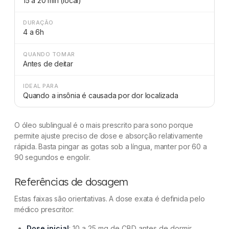
15 a 20 min (local)
DURAÇÃO
4 a 6h
QUANDO TOMAR
Antes de deitar
IDEAL PARA
Quando a insônia é causada por dor localizada
O óleo sublingual é o mais prescrito para sono porque
permite ajuste preciso de dose e absorção relativamente
rápida. Basta pingar as gotas sob a língua, manter por 60 a
90 segundos e engolir.
Referências de dosagem
Estas faixas são orientativas. A dose exata é definida pelo
médico prescritor:
Dose inicial
: 10 a 25 mg de CBD antes de dormir.