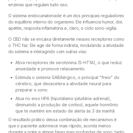
enzimas que regulam tudo isso.
O sistema endocanabinoide é um dos principais reguladores
do equilíbrio interno do organismo. Ele influencia humor, dor,
apetite, resposta inflamatória e, claro, o ciclo sono-vigília.
O CBD não se encaixa diretamente nesses receptores como
o THC faz. Ele age de forma indireta, modulando a atividade
do sistema e interagindo com outras vias:
Ativa receptores de serotonina (5-HT1A), o que reduz
ansiedade e promove relaxamento
Estimula o sistema GABAérgico, o principal "freio" do
cérebro, que desacelera a atividade neural para
preparar o sono
Atua no eixo HPA (hipotálamo-pituitária-adrenal),
diminuindo a produção de cortisol, aquele hormônio
que te mantém em estado de alerta às 3 da manhã
O resultado prático dessa combinação de mecanismos é
que o paciente adormece mais rápido, acorda menos
durante a noite e atinge fases mais profundas de sono, tanto