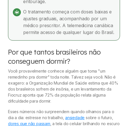
entourage.
Segurança: o que você precisa saber
O tratamento começa com doses baixas e
Além do CBD: hábitos que fazem diferença
ajustes graduais, acompanhado por um
médico prescritor. A telemedicina canábica
CBD e apneia do sono
permite acesso de qualquer lugar do Brasil.
Como começar o tratamento
Por que tantos brasileiros não
Dúvidas frequentes
conseguem dormir?
Você provavelmente conhece alguém que toma "um
remedinho pra dormir" toda noite. Talvez seja você. Não é
exagero: a Organização Mundial de Saúde estima que 40%
dos brasileiros sofrem de insônia, e um levantamento da
Fiocruz aponta que 72% da população relata alguma
dificuldade para dormir.
Esses números não surpreendem quando olhamos para o
dia a dia: estresse no trabalho,
ansiedade
sobre o futuro,
dores que não passam
, a tela do celular brilhando no escuro