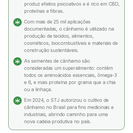
produz efeitos psicoativos e é rico em CBD,
proteínas e fibras.
Diferença entre cânhamo e maconha
Com mais de 25 mil aplicações
Para que serve o cânhamo?
documentadas, o cânhamo é utilizado na
produção de tecidos, alimentos,
Benefícios do cânhamo para a saúde
cosméticos, biocombustíveis e materiais de
construção sustentáveis.
Sementes de cânhamo: nutrição e como usar
As sementes de cânhamo são
Cânhamo no Brasil: legislação e regulamentação
consideradas um superalimento: contêm
todos os aminoácidos essenciais, ômega-3
Cânhamo e sustentabilidade
e 6, e mais proteína por grama que a chia
ou a linhaça.
Dúvidas frequentes
Em 2024, o STJ autorizou o cultivo de
cânhamo no Brasil para fins medicinais e
industriais, abrindo caminho para uma
nova cadeia produtiva no país.