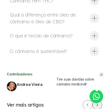
Cânhamo tem THC?
Qual a diferença entre óleo de
cânhamo e óleo de CBD?
O que é tecido de cânhamo?
O cânhamo é sustentável?
Contribuidores:
Tire suas dúvidas sobre
Andrea Vieira
cannabis medicinal!
Ver perfil
Ver mais artigos
CBD
Dores