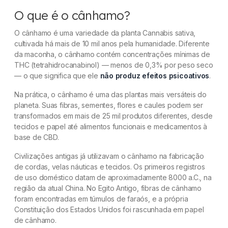
O que é o cânhamo?
O cânhamo é uma variedade da planta
Cannabis sativa
,
cultivada há mais de 10 mil anos pela humanidade. Diferente
da maconha, o cânhamo contém concentrações mínimas de
THC (tetrahidrocanabinol) — menos de 0,3% por peso seco
— o que significa que ele
não produz efeitos psicoativos
.
Na prática, o cânhamo é uma das plantas mais versáteis do
planeta. Suas fibras, sementes, flores e caules podem ser
transformados em mais de 25 mil produtos diferentes, desde
tecidos e papel até alimentos funcionais e medicamentos à
base de CBD.
Civilizações antigas já utilizavam o cânhamo na fabricação
de cordas, velas náuticas e tecidos. Os primeiros registros
de uso doméstico datam de aproximadamente 8000 a.C., na
região da atual China. No Egito Antigo, fibras de cânhamo
foram encontradas em túmulos de faraós, e a própria
Constituição dos Estados Unidos foi rascunhada em papel
de cânhamo.