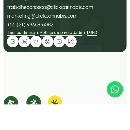
trabalheconosco@clickcannabis.com
marketing@clickcannabis.com
+55 (21) 99368-6082
Termos de uso
Política de privacidade
LGPD
•
•
Tire suas dúvidas sobre
cannabis medicinal!
É Click