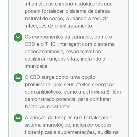
inflamatórias e imunomoduladoras que
O que é o canabidiol (CBD)?
podem fortalecer o sistema de defesa
natural do corpo, ajudando a reduzir
Resultados científicos: Cannabis no combate a
infecções de difícil tratamento.
infecções
Os componentes da cannabis, como o
Considerações finais
CBD e o THC, interagem com o sistema
endocanabinoide, responsável por
Dúvidas frequentes
equilibrar funções vitais, incluindo a
imunidade.
O CBD surge como uma opção
promissora, pois seus efeitos sinérgicos
com antibióticos, como a polimixina B, têm
demonstrado potencial para combater
bactérias resistentes.
A adoção de terapias que fortaleçam o
sistema imunológico, incluindo opções
fitoterápicas e suplementações, auxilia na