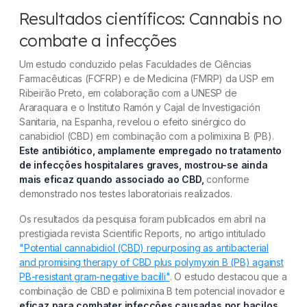
Resultados científicos: Cannabis no
combate a infecções
Um estudo conduzido pelas Faculdades de Ciências
Farmacêuticas (FCFRP) e de Medicina (FMRP) da USP em
Ribeirão Preto, em colaboração com a UNESP de
Araraquara e o Instituto Ramón y Cajal de Investigación
Sanitaria, na Espanha, revelou o efeito sinérgico do
canabidiol (CBD) em combinação com a polimixina B (PB).
Este antibiótico, amplamente empregado no tratamento
de infecções hospitalares graves, mostrou-se ainda
mais eficaz quando associado ao CBD,
conforme
demonstrado nos testes laboratoriais realizados.
Os resultados da pesquisa foram publicados em abril na
prestigiada revista Scientific Reports, no artigo intitulado
"Potential cannabidiol (CBD) repurposing as antibacterial
and promising therapy of CBD plus polymyxin B (PB) against
PB-resistant gram-negative bacilli"
. O estudo destacou que a
combinação de CBD e polimixina B tem potencial inovador e
eficaz para combater infecções causadas por bacilos