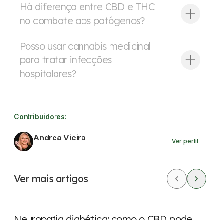
Há diferença entre CBD e THC
no combate aos patógenos?
Posso usar cannabis medicinal
para tratar infecções
hospitalares?
Contribuidores:
Andrea Vieira
Ver perfil
Ver mais artigos
CBD
Dores
Neuropatia diabética: como o CBD pode