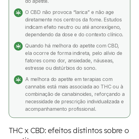
do apetite.
Em quanto tempo o THC pode aumentar o
O CBD não provoca “larica” e não age
apetite?
diretamente nos centros da fome. Estudos
indicam efeito neutro ou até anorexígeno,
Como esse efeito se manifesta?
dependendo da dose e do contexto clínico.
O que os estudos científicos dizem sobre o
Quando há melhora do apetite com CBD,
Canabidiol e o aumento do apetite?
ela ocorre de forma indireta, pelo alívio de
fatores como dor, ansiedade, náuseas,
Considerações baseadas na literatura científica
estresse ou distúrbios do sono.
Dúvidas frequentes
A melhora do apetite em terapias com
cannabis está mais associada ao THC ou à
combinação de canabinoides, reforçando a
necessidade de prescrição individualizada e
acompanhamento profissional.
THC x CBD: efeitos distintos sobre o