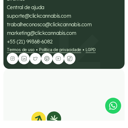
Central de ajuda
suporte@clickcannabis.com
trabalheconosco@clickcannabis.com
marketing@clickcannabis.com
+55 (21) 99368-6082
Termos de uso
Política de privacidade
LGPD
•
•
Tire suas dúvidas sobre
cannabis medicinal!