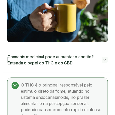
Cannabis medicinal pode aumentar o apetite?
Entenda o papel do THC e do CBD
Cannabis medicinal pode aumentar o
apetite? Entenda o papel do THC e do CBD
O THC é o principal responsável pelo
estímulo direto da fome, atuando no
THC x CBD: efeitos distintos sobre o apetite
sistema endocanabinoide, no prazer
alimentar e na percepção sensorial,
Em quanto tempo o CBD pode influenciar o
podendo causar aumento rápido e intenso
apetite?