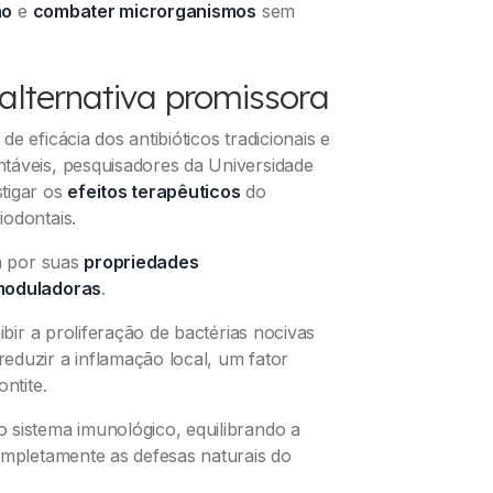
ão
e
combater microrganismos
sem
alternativa promissora
 eficácia dos antibióticos tradicionais e
táveis, pesquisadores da Universidade
tigar os
efeitos terapêuticos
do
iodontais.
ca por suas
propriedades
omoduladoras
.
ibir a proliferação de bactérias nocivas
eduzir a inflamação local, um fator
ntite.
 sistema imunológico, equilibrando a
ompletamente as defesas naturais do