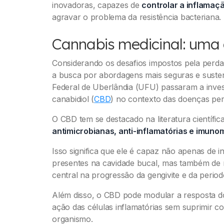
inovadoras, capazes de
controlar a inflamaç
agravar o problema da resistência bacteriana.
Cannabis medicinal: uma 
Considerando os desafios impostos pela perda de
a busca por abordagens mais seguras e susten
Federal de Uberlândia (UFU) passaram a inves
canabidiol (
CBD
) no contexto das doenças per
O CBD tem se destacado na literatura científi
antimicrobianas, anti-inflamatórias e imun
Isso significa que ele é capaz não apenas de in
presentes na cavidade bucal, mas também de r
central na progressão da gengivite e da periodo
Além disso, o CBD pode modular a resposta do
ação das células inflamatórias sem suprimir c
organismo.