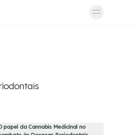
iodontais
O papel da Cannabis Medicinal no
combate às Doenças Periodontais