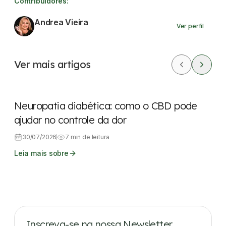
Contribuidores:
Andrea Vieira
Ver perfil
Ver mais artigos
CBD
Dores
Neuropatia diabética: como o CBD pode
ajudar no controle da dor
30/07/2026
7 min de leitura
Leia mais sobre
Inscreva-se na nossa Newsletter