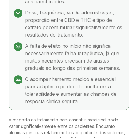
aos canabinoides.
que outras à cannabis medicinal?
Dose, frequência, via de administração,
Principais fatores que podem influenciar os
proporção entre CBD e THC e tipo de
resultados da cannabis medicinal
extrato podem mudar significativamente os
resultados do tratamento.
Quando vale revisar o tratamento antes de
A falta de efeito no início não significa
desistir da cannabis medicinal?
necessariamente falha terapêutica, já que
A resposta inicial à cannabis medicinal nem
muitos pacientes precisam de ajustes
sempre representa o resultado final
graduais ao longo das primeiras semanas.
O acompanhamento médico é essencial
O que esperar do tratamento com cannabis
para adaptar o protocolo, melhorar a
medicinal?
tolerabilidade e aumentar as chances de
resposta clínica segura.
Conclusão: Cannabis medicinal funciona para
todos?
A resposta ao tratamento com cannabis medicinal pode
Dúvidas frequentes
variar significativamente entre os pacientes. Enquanto
algumas pessoas relatam melhora importante dos sintomas,