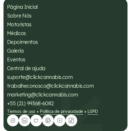
Página Inicial
Sobre Nós
Motoristas
Médicos
Depoimentos
Galeria
Eventos
Central de ajuda
suporte@clickcannabis.com
trabalheconosco@clickcannabis.com
marketing@clickcannabis.com
+55 (21) 99368-6082
Termos de uso
Política de privacidade
LGPD
•
•