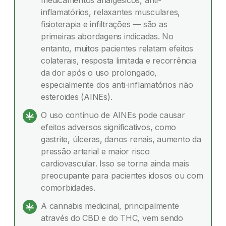
medicamentos analgésicos, anti-
inflamatórios no tratamento da hérnia de disco?
inflamatórios, relaxantes musculares,
fisioterapia e infiltrações — são as
O que é cannabis medicinal?
primeiras abordagens indicadas. No
entanto, muitos pacientes relatam efeitos
Como a cannabis medicinal atua no organismo?
colaterais, resposta limitada e recorrência
Como a cannabis medicinal pode ajudar no
da dor após o uso prolongado,
tratamento da hérnia de disco?
especialmente dos anti-inflamatórios não
esteroides (AINEs).
Dúvidas frequentes
O uso contínuo de AINEs pode causar
efeitos adversos significativos, como
gastrite, úlceras, danos renais, aumento da
pressão arterial e maior risco
cardiovascular. Isso se torna ainda mais
preocupante para pacientes idosos ou com
comorbidades.
A cannabis medicinal, principalmente
através do CBD e do THC, vem sendo