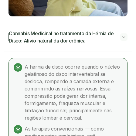
Cannabis Medicinal no tratamento da Hérnia de
Disco: Alívio natural da dor crônica
Cannabis Medicinal no tratamento da Hérnia
de Disco: Alívio natural da dor crônica
A hérnia de disco ocorre quando o núcleo
gelatinoso do disco intervertebral se
Mas, afinal, o que é hérnia de disco e por que ela
desloca, rompendo a camada externa e
causa tanta dor?
comprimindo as raízes nervosas. Essa
compressão pode gerar dor intensa,
Quais são os tratamentos convencionais para
formigamento, fraqueza muscular e
hérnia de disco?
limitação funcional, principalmente nas
regiões lombar e cervical.
Limitações dos tratamentos tradicionais
As terapias convencionais — como
Quais os riscos do uso prolongado de anti-