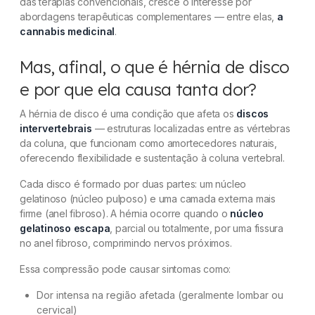
das terapias convencionais, cresce o interesse por
abordagens terapêuticas complementares — entre elas,
a
cannabis medicinal
.
Mas, afinal, o que é hérnia de disco
e por que ela causa tanta dor?
A hérnia de disco é uma condição que afeta os
discos
intervertebrais
— estruturas localizadas entre as vértebras
da coluna, que funcionam como amortecedores naturais,
oferecendo flexibilidade e sustentação à coluna vertebral.
Cada disco é formado por duas partes: um núcleo
gelatinoso (núcleo pulposo) e uma camada externa mais
firme (anel fibroso). A hérnia ocorre quando o
núcleo
gelatinoso escapa
, parcial ou totalmente, por uma fissura
no anel fibroso, comprimindo nervos próximos.
Essa compressão pode causar sintomas como:
Dor intensa na região afetada (geralmente lombar ou
cervical)