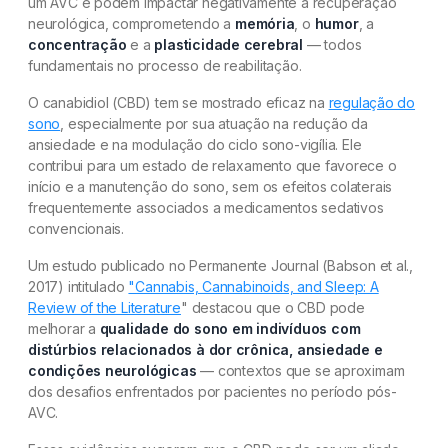
um AVC e podem impactar negativamente a recuperação
neurológica, comprometendo a
memória
, o
humor
, a
concentração
e a
plasticidade cerebral
— todos
fundamentais no processo de reabilitação.
O canabidiol (CBD) tem se mostrado eficaz na
regulação do
sono
, especialmente por sua atuação na redução da
ansiedade e na modulação do ciclo sono-vigília. Ele
contribui para um estado de relaxamento que favorece o
início e a manutenção do sono, sem os efeitos colaterais
frequentemente associados a medicamentos sedativos
convencionais.
Um estudo publicado no Permanente Journal (Babson et al.,
2017) intitulado
"Cannabis, Cannabinoids, and Sleep: A
Review of the Literature
" destacou que o CBD pode
melhorar a
qualidade do sono em indivíduos com
distúrbios relacionados à dor crônica, ansiedade e
condições neurológicas
— contextos que se aproximam
dos desafios enfrentados por pacientes no período pós-
AVC.