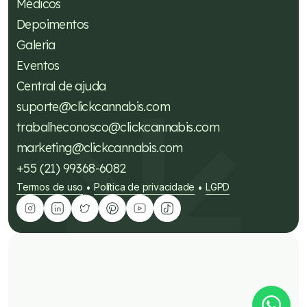
Médicos
Depoimentos
Galeria
Eventos
Central de ajuda
suporte@clickcannabis.com
trabalheconosco@clickcannabis.com
marketing@clickcannabis.com
+55 (21) 99368-6082
Termos de uso
Política de privacidade
LGPD
•
•
Tire suas dúvidas sobre
cannabis medicinal!