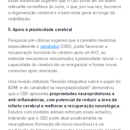
Essas evidências sugerem que o CBD pode ser um aliado
relevante na melhora do sono, o que, por sua vez, favorece
a regeneração cerebral e o bem-estar geral ao longo da
reabilitação.
5. Apoio à plasticidade cerebral
Pesquisas pré-clínicas sugerem que a cannabis medicinal,
especialmente o
canabidiol
(CBD), pode favorecer a
recuperação funcional do cérebro após um AVC, ao
estimular mecanismos relacionados à plasticidade neural — a
capacidade do cérebro de se reorganizar e formar novas
conexões após uma lesão.
Uma revisão intitulada “Revisão integrativa sobre o papel do
BDNF e do canabidiol na neuroplasticidade” demonstrou
que o CBD apresenta
propriedades neuroprotetoras e
anti-inflamatórias, com potencial de reduzir a área de
infarto cerebral e melhorar a recuperação neurológica.
Estudos com modelos animais reforçam esses achados,
indicando que o CBD pode atuar positivamente na
neurogênese (formação de novos neurônios) e na