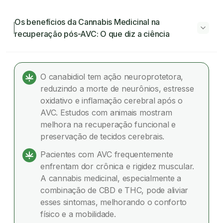
Os benefícios da Cannabis Medicinal na
recuperação pós-AVC: O que diz a ciência
Os benefícios da Cannabis Medicinal na
recuperação pós-AVC: O que diz a ciência
O canabidiol tem ação neuroprotetora,
reduzindo a morte de neurônios, estresse
Como a cannabis medicinal pode ajudar na
oxidativo e inflamação cerebral após o
recuperação pós-AVC?
AVC. Estudos com animais mostram
melhora na recuperação funcional e
Efeitos colaterais da cannabis medicinal na
preservação de tecidos cerebrais.
recuperação pós-AVC
Pacientes com AVC frequentemente
Contraindicações e cuidados específicos
enfrentam dor crônica e rigidez muscular.
A cannabis medicinal, especialmente a
Importância do acompanhamento profissional
combinação de CBD e THC, pode aliviar
esses sintomas, melhorando o conforto
Dúvidas frequentes
físico e a mobilidade.