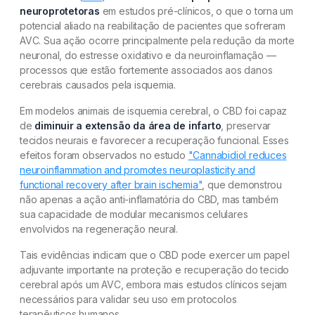
neuroprotetoras
em estudos pré-clínicos, o que o torna um
potencial aliado na reabilitação de pacientes que sofreram
AVC. Sua ação ocorre principalmente pela redução da morte
neuronal, do estresse oxidativo e da neuroinflamação —
processos que estão fortemente associados aos danos
cerebrais causados pela isquemia.
Em modelos animais de isquemia cerebral, o CBD foi capaz
de
diminuir a extensão da área de infarto
, preservar
tecidos neurais e favorecer a recuperação funcional. Esses
efeitos foram observados no estudo
"Cannabidiol reduces
neuroinflammation and promotes neuroplasticity and
functional recovery after brain ischemia"
, que demonstrou
não apenas a ação anti-inflamatória do CBD, mas também
sua capacidade de modular mecanismos celulares
envolvidos na regeneração neural.
Tais evidências indicam que o CBD pode exercer um papel
adjuvante importante na proteção e recuperação do tecido
cerebral após um AVC, embora mais estudos clínicos sejam
necessários para validar seu uso em protocolos
terapêuticos humanos.