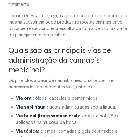
tratamento.
Como escolher a melhor via de administração
Conhecer essas diferenças ajuda a compreender por que a
da cannabis medicinal?
mesma substância pode produzir respostas distintas entre
os pacientes e por que a escolha da forma de uso faz parte
Quais vias de administração da cannabis
do planejamento terapêutico.
medicinal são permitidas no Brasil?
Quais são as principais vias de
Conclusão
administração da cannabis
Referência
medicinal?
Dúvidas frequentes
Os produtos à base de cannabis medicinal podem ser
administrados por diferentes vias, entre elas:
Via oral:
óleos, cápsulas e comprimidos.
Via sublingual:
gotas administradas sob a língua.
Via bucal (transmucosa oral):
sprays e soluções
aplicados na mucosa da boca.
Via tópica:
cremes, pomadas e géis destinados à