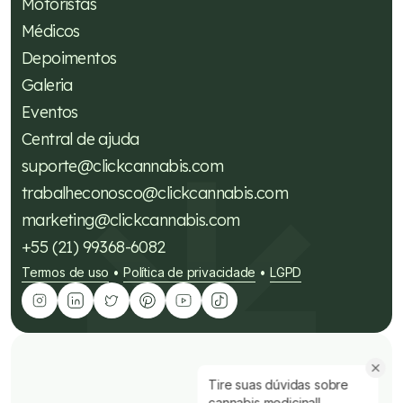
Motoristas
Médicos
Depoimentos
Galeria
Eventos
Central de ajuda
suporte@clickcannabis.com
trabalheconosco@clickcannabis.com
marketing@clickcannabis.com
+55 (21) 99368-6082
Termos de uso
Política de privacidade
LGPD
•
•
Tire suas dúvidas sobre