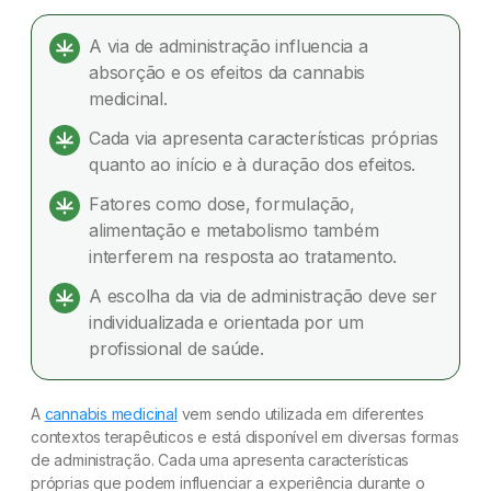
Cannabis Medicinal: Vias de uso e seus
efeitos no organismo
A via de administração influencia a
absorção e os efeitos da cannabis
Quais são as principais vias de administração da
medicinal.
cannabis medicinal?
Cada via apresenta características próprias
Como cada via de administração influencia os
quanto ao início e à duração dos efeitos.
efeitos da cannabis medicinal no organismo?
Fatores como dose, formulação,
alimentação e metabolismo também
Como o organismo processa o THC e o CBD
interferem na resposta ao tratamento.
após a administração?
A escolha da via de administração deve ser
Quanto tempo cada via de administração leva
individualizada e orientada por um
para fazer efeito?
profissional de saúde.
Quais fatores influenciam a absorção e os
efeitos da cannabis medicinal?
A
cannabis medicinal
vem sendo utilizada em diferentes
contextos terapêuticos e está disponível em diversas formas
Existe uma via de administração da cannabis
de administração. Cada uma apresenta características
medicinal melhor que as outras?
próprias que podem influenciar a experiência durante o