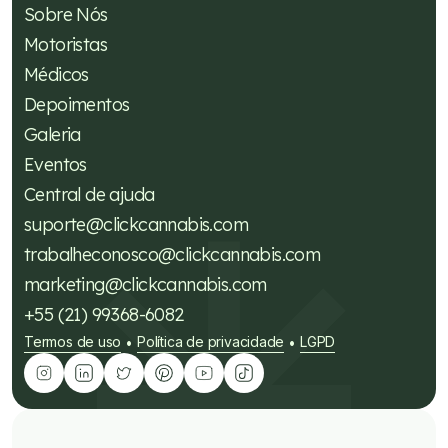
Sobre Nós
Motoristas
Médicos
Depoimentos
Galeria
Eventos
Central de ajuda
suporte@clickcannabis.com
trabalheconosco@clickcannabis.com
marketing@clickcannabis.com
+55 (21) 99368-6082
Termos de uso
Política de privacidade
LGPD
•
•
Tire suas dúvidas sobre