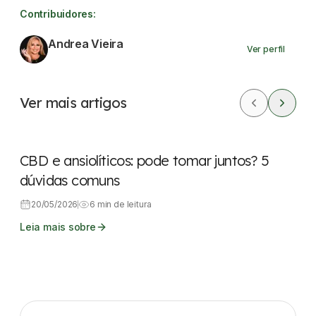
Contribuidores:
Andrea Vieira
Ver perfil
Ver mais artigos
CBD
Saúde mental
Cannabis Medicinal
CBD e ansiolíticos: pode tomar juntos? 5
dúvidas comuns
20/05/2026
6 min de leitura
Leia mais sobre