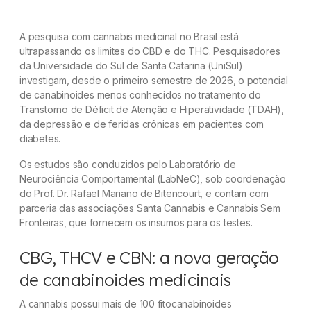
Cannabis Medicinal para TDAH, Depressão e
A pesquisa com cannabis medicinal no Brasil está
Cicatrização: Novos Estudos Brasileiros
ultrapassando os limites do CBD e do THC. Pesquisadores
da Universidade do Sul de Santa Catarina (UniSul)
CBG, THCV e CBN: a nova geração de
investigam, desde o primeiro semestre de 2026, o potencial
canabinoides medicinais
de canabinoides menos conhecidos no tratamento do
Transtorno de Déficit de Atenção e Hiperatividade (TDAH),
Cannabis e TDAH: o que os pesquisadores estão
da depressão e de feridas crônicas em pacientes com
investigando?
diabetes.
Os estudos são conduzidos pelo Laboratório de
Cannabis e depressão: como o sistema
Neurociência Comportamental (LabNeC), sob coordenação
endocanabinoide atua?
do Prof. Dr. Rafael Mariano de Bitencourt, e contam com
parceria das associações Santa Cannabis e Cannabis Sem
Cannabis e cicatrização de feridas diabéticas:
Fronteiras, que fornecem os insumos para os testes.
nova fronteira
CBG, THCV e CBN: a nova geração
Medicina personalizada com cannabis: cada
de canabinoides medicinais
paciente, um protocolo
A cannabis possui mais de 100 fitocanabinoides
Desafios da pesquisa com cannabis no Brasil