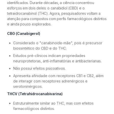
identificados. Durante décadas, a ciência concentrou
esforços em dois deles: o canabidiol (CBD) e o
O que esperar dos próximos anos
tetraidrocanabinol (THC). Agora, pesquisadores voltam a
atenção para compostos com perfis farmacológicos distintos
Referências
e ainda pouco explorados.
Dúvidas frequentes
CBG (Canabigerol)
Considerado o "canabinoide-mãe", pois é precursor
biossintético do CBD e do THC.
Estudos pré-clínicos indicam propriedades
neuroprotetoras, anti-inflamatórias e antibacterianas.
Não possui efeitos psicoativos.
Apresenta afinidade com receptores CB1 e CB2, além
de interagir com receptores adrenérgicos e
serotoninérgicos.
THCV (Tetrahidrocanabivarina)
Estruturalmente similar ao THC, mas com efeitos
farmacológicos distintos.