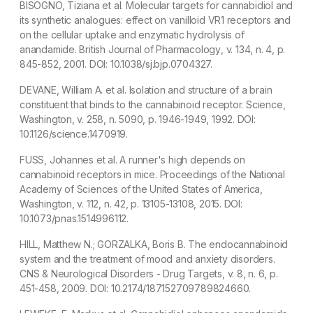
BISOGNO, Tiziana et al. Molecular targets for cannabidiol and
its synthetic analogues: effect on vanilloid VR1 receptors and
on the cellular uptake and enzymatic hydrolysis of
anandamide.
British Journal of Pharmacology
, v. 134, n. 4, p.
845-852, 2001. DOI: 10.1038/sj.bjp.0704327.
DEVANE, William A. et al. Isolation and structure of a brain
constituent that binds to the cannabinoid receptor.
Science
,
Washington, v. 258, n. 5090, p. 1946-1949, 1992. DOI:
10.1126/science.1470919.
FUSS, Johannes et al. A runner's high depends on
cannabinoid receptors in mice.
Proceedings of the National
Academy of Sciences of the United States of America
,
Washington, v. 112, n. 42, p. 13105-13108, 2015. DOI:
10.1073/pnas.1514996112.
HILL, Matthew N.; GORZALKA, Boris B. The endocannabinoid
system and the treatment of mood and anxiety disorders.
CNS & Neurological Disorders - Drug Targets
, v. 8, n. 6, p.
451-458, 2009. DOI: 10.2174/187152709789824660.