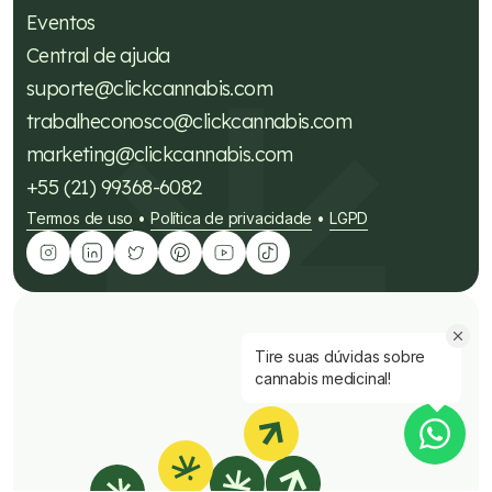
Eventos
Central de ajuda
suporte@clickcannabis.com
trabalheconosco@clickcannabis.com
marketing@clickcannabis.com
+55 (21) 99368-6082
Termos de uso
Política de privacidade
LGPD
•
•
Tire suas dúvidas sobre
cannabis medicinal!