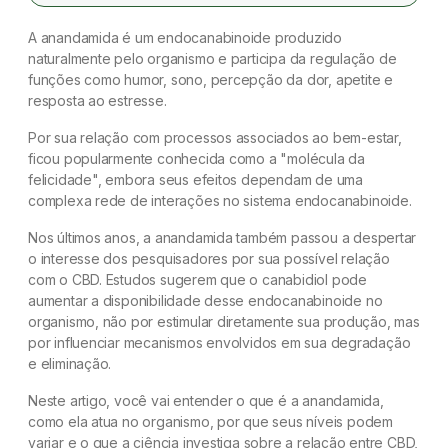
A anandamida é um endocanabinoide produzido
O THC também influencia a anandamida?
naturalmente pelo organismo e participa da regulação de
funções como humor, sono, percepção da dor, apetite e
O exercício físico aumenta a anandamida?
resposta ao estresse.
Qual é o papel da anandamida na memória e
Por sua relação com processos associados ao bem-estar,
nas emoções?
ficou popularmente conhecida como a "molécula da
felicidade", embora seus efeitos dependam de uma
Conclusão
complexa rede de interações no sistema endocanabinoide.
Nos últimos anos, a anandamida também passou a despertar
Referências
o interesse dos pesquisadores por sua possível relação
com o CBD. Estudos sugerem que o canabidiol pode
Dúvidas frequentes
aumentar a disponibilidade desse endocanabinoide no
organismo, não por estimular diretamente sua produção, mas
por influenciar mecanismos envolvidos em sua degradação
e eliminação.
Neste artigo, você vai entender o que é a anandamida,
como ela atua no organismo, por que seus níveis podem
variar e o que a ciência investiga sobre a relação entre CBD,