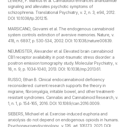
LEWEKE, F. Markus et al. Cannabidiol enhances anandamide
signaling and alleviates psychotic symptoms of
schizophrenia.
Translational Psychiatry
, v. 2, n. 3, e94, 2012.
DOI: 10.1038/tp.2012.15.
MARSICANO, Giovanni et al. The endogenous cannabinoid
system controls extinction of aversive memories.
Nature
, v.
418, n. 6897, p. 530-534, 2002. DOI: 10.1038/nature00839.
NEUMEISTER, Alexander et al. Elevated brain cannabinoid
CB1 receptor availability in post-traumatic stress disorder: a
positron emission tomography study.
Molecular Psychiatry
, v.
18, n. 9, p. 1034-1040, 2013. DOI: 10.1038/mp.2013.61.
RUSSO, Ethan B. Clinical endocannabinoid deficiency
reconsidered: current research supports the theory in
migraine, fibromyalgia, irritable bowel, and other treatment-
resistant syndromes.
Cannabis and Cannabinoid Research
, v.
1, n. 1, p. 154-165, 2016. DOI: 10.1089/can.2016.0009.
SIEBERS, Michael et al. Exercise-induced euphoria and
anxiolysis do not depend on endogenous opioids in humans.
Psychoneuroendocrinology
, v. 126, art. 105173, 2021. DOI: