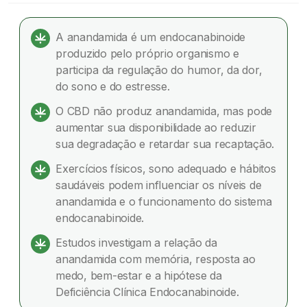
O CBD aumenta a anandamida? Entenda a
relação com o sistema endocanabinoide
A anandamida é um endocanabinoide
produzido pelo próprio organismo e
O que é anandamida?
participa da regulação do humor, da dor,
do sono e do estresse.
Quais são as funções da anandamida no
organismo?
O CBD não produz anandamida, mas pode
aumentar sua disponibilidade ao reduzir
Como a anandamida é produzida e degradada?
sua degradação e retardar sua recaptação.
Por que a anandamida dura pouco tempo?
Exercícios físicos, sono adequado e hábitos
saudáveis podem influenciar os níveis de
O que acontece quando os níveis de
anandamida e o funcionamento do sistema
anandamida diminuem?
endocanabinoide.
Estudos investigam a relação da
O CBD aumenta a anandamida?
anandamida com memória, resposta ao
Como o CBD pode aumentar a anandamida?
medo, bem-estar e a hipótese da
Deficiência Clínica Endocanabinoide.
Qual é a diferença entre anandamida e CBD?