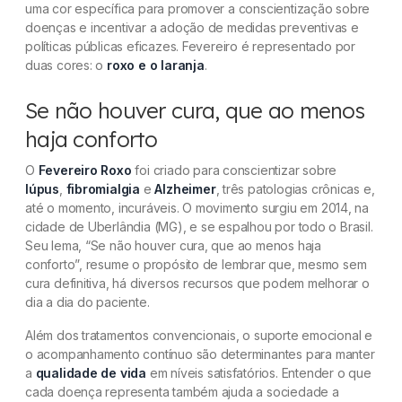
uma cor específica para promover a conscientização sobre
neurodegenerativas e oncológicas
doenças e incentivar a adoção de medidas preventivas e
políticas públicas eficazes. Fevereiro é representado por
Se não houver cura, que ao menos haja conforto
duas cores: o
roxo e o laranja
.
Benefícios do uso de canabidiol para tratar
Se não houver cura, que ao menos
dores crônicas
haja conforto
O que a ciência diz sobre a cannabis medicinal
O
Fevereiro Roxo
foi criado para conscientizar sobre
para o tratamento de doenças crônicas?
lúpus
,
fibromialgia
e
Alzheimer
, três patologias crônicas e,
até o momento, incuráveis. O movimento surgiu em 2014, na
Fevereiro Laranja: A cannabis medicinal no
cidade de Uberlândia (MG), e se espalhou por todo o Brasil.
tratamento da leucemia
Seu lema, “Se não houver cura, que ao menos haja
conforto”, resume o propósito de lembrar que, mesmo sem
Conclusões e perspectivas futuras
cura definitiva, há diversos recursos que podem melhorar o
dia a dia do paciente.
Dúvidas frequentes
Além dos tratamentos convencionais, o suporte emocional e
o acompanhamento contínuo são determinantes para manter
a
qualidade de vida
em níveis satisfatórios. Entender o que
cada doença representa também ajuda a sociedade a