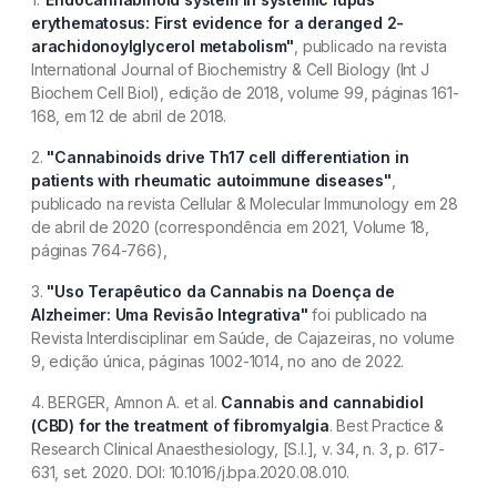
erythematosus: First evidence for a deranged 2-
arachidonoylglycerol metabolism"
, publicado na revista
International Journal of Biochemistry & Cell Biology (Int J
Biochem Cell Biol), edição de 2018, volume 99, páginas 161-
168, em 12 de abril de 2018.
2.
"Cannabinoids drive Th17 cell differentiation in
patients with rheumatic autoimmune diseases"
,
publicado na revista Cellular & Molecular Immunology em 28
de abril de 2020 (correspondência em 2021, Volume 18,
páginas 764-766),
3.
"Uso Terapêutico da Cannabis na Doença de
Alzheimer: Uma Revisão Integrativa"
foi publicado na
Revista Interdisciplinar em Saúde, de Cajazeiras, no volume
9, edição única, páginas 1002-1014, no ano de 2022.
4. BERGER, Amnon A. et al.
Cannabis and cannabidiol
(CBD) for the treatment of fibromyalgia
. Best Practice &
Research Clinical Anaesthesiology, [S.l.], v. 34, n. 3, p. 617-
631, set. 2020. DOI: 10.1016/j.bpa.2020.08.010.