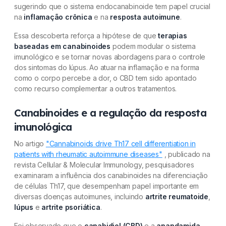
sugerindo que o sistema endocanabinoide tem papel crucial
na
inflamação crônica
e na
resposta autoimune
.
Essa descoberta reforça a hipótese de que
terapias
baseadas em canabinoides
podem modular o sistema
imunológico e se tornar novas abordagens para o controle
dos sintomas do lúpus. Ao atuar na inflamação e na forma
como o corpo percebe a dor, o CBD tem sido apontado
como recurso complementar a outros tratamentos.
Canabinoides e a regulação da resposta
imunológica
No artigo
"Cannabinoids drive Th17 cell differentiation in
patients with rheumatic autoimmune diseases"
, publicado na
revista Cellular & Molecular Immunology, pesquisadores
examinaram a influência dos canabinoides na diferenciação
de células Th17, que desempenham papel importante em
diversas doenças autoimunes, incluindo
artrite reumatoide
,
lúpus
e
artrite psoriática
.
Foi observado que o
canabidiol (CBD)
e a
anandamida