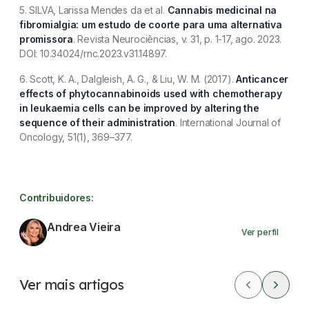
5. SILVA, Larissa Mendes da et al.
Cannabis medicinal na
fibromialgia: um estudo de coorte para uma alternativa
promissora
. Revista Neurociências, v. 31, p. 1-17, ago. 2023.
DOI: 10.34024/rnc.2023.v31.14897.
6. Scott, K. A., Dalgleish, A. G., & Liu, W. M. (2017).
Anticancer
effects of phytocannabinoids used with chemotherapy
in leukaemia cells can be improved by altering the
sequence of their administration
. International Journal of
Oncology, 51(1), 369–377.
Contribuidores:
Andrea Vieira
Ver perfil
Ver mais artigos
CBD
Dores