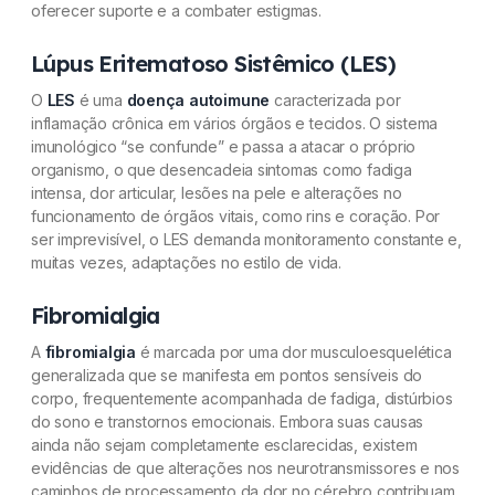
oferecer suporte e a combater estigmas.
Lúpus Eritematoso Sistêmico (LES)
O
LES
é uma
doença autoimune
caracterizada por
inflamação crônica em vários órgãos e tecidos. O sistema
imunológico “se confunde” e passa a atacar o próprio
organismo, o que desencadeia sintomas como fadiga
intensa, dor articular, lesões na pele e alterações no
funcionamento de órgãos vitais, como rins e coração. Por
ser imprevisível, o LES demanda monitoramento constante e,
muitas vezes, adaptações no estilo de vida.
Fibromialgia
A
fibromialgia
é marcada por uma dor musculoesquelética
generalizada que se manifesta em pontos sensíveis do
corpo, frequentemente acompanhada de fadiga, distúrbios
do sono e transtornos emocionais. Embora suas causas
ainda não sejam completamente esclarecidas, existem
evidências de que alterações nos neurotransmissores e nos
caminhos de processamento da dor no cérebro contribuam