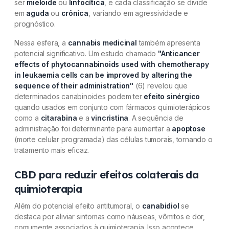
ser
mieloide
ou
linfocítica
, e cada classificação se divide
em
aguda
ou
crônica
, variando em agressividade e
prognóstico.
Nessa esfera, a
cannabis medicinal
também apresenta
potencial significativo. Um estudo chamado
"Anticancer
effects of phytocannabinoids used with chemotherapy
in leukaemia cells can be improved by altering the
sequence of their administration"
(6) revelou que
determinados canabinoides podem ter
efeito sinérgico
quando usados em conjunto com fármacos quimioterápicos
como a
citarabina
e a
vincristina
. A sequência de
administração foi determinante para aumentar a
apoptose
(morte celular programada) das células tumorais, tornando o
tratamento mais eficaz.
CBD para reduzir efeitos colaterais da
quimioterapia
Além do potencial efeito antitumoral, o
canabidiol
se
destaca por aliviar sintomas como náuseas, vômitos e dor,
comumente associados à quimioterapia. Isso acontece