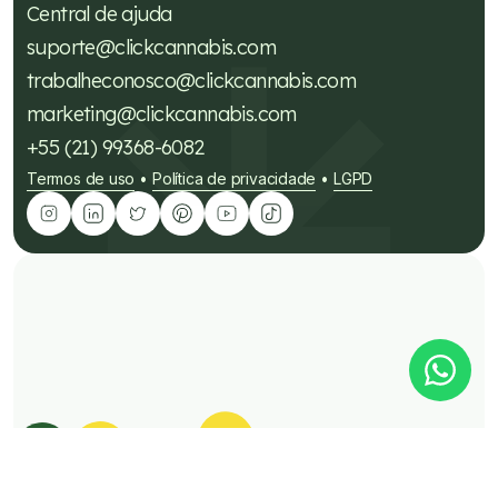
Central de ajuda
suporte@clickcannabis.com
trabalheconosco@clickcannabis.com
marketing@clickcannabis.com
+55 (21) 99368-6082
Termos de uso
Política de privacidade
LGPD
•
•
Tire suas dúvidas sobre
cannabis medicinal!