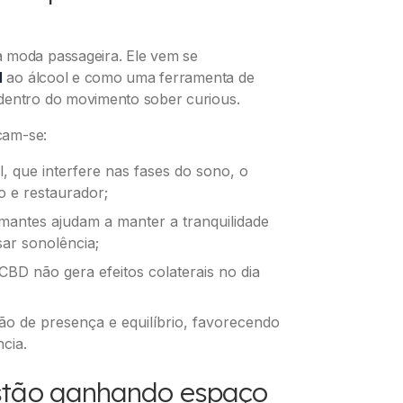
a moda passageira. Ele vem se
l
ao álcool e como uma ferramenta de
 dentro do movimento sober curious.
acam-se:
, que interfere nas fases do sono, o
 e restaurador;
lmantes ajudam a manter a tranquilidade
sar sonolência;
CBD não gera efeitos colaterais no dia
o de presença e equilíbrio, favorecendo
cia.
stão ganhando espaço