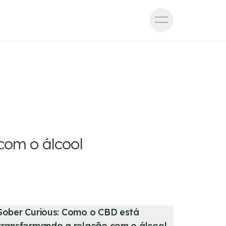
com o álcool
Sober Curious: Como o CBD está
transformando a relação com o álcool