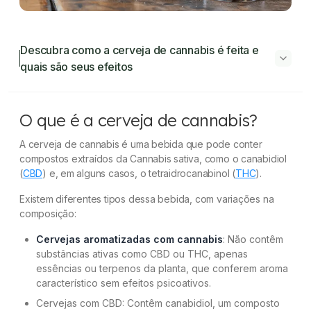
Descubra como a cerveja de cannabis é feita e
quais são seus efeitos
Descubra como a cerveja de cannabis é
O que é a cerveja de cannabis?
feita e quais são seus efeitos
A cerveja de cannabis é uma bebida que pode conter
O que é a cerveja de cannabis?
compostos extraídos da Cannabis sativa, como o canabidiol
(
CBD
) e, em alguns casos, o tetraidrocanabinol (
THC
).
O que é cerveja terpenada?
Existem diferentes tipos dessa bebida, com variações na
Entenda o processo de produção da cerveja de
composição:
cannabis:
Cervejas aromatizadas com cannabis
: Não contêm
substâncias ativas como CBD ou THC, apenas
Quais os sabores da cerveja de cannabis?
essências ou terpenos da planta, que conferem aroma
característico sem efeitos psicoativos.
Dúvidas frequentes
Cervejas com CBD: Contêm canabidiol, um composto