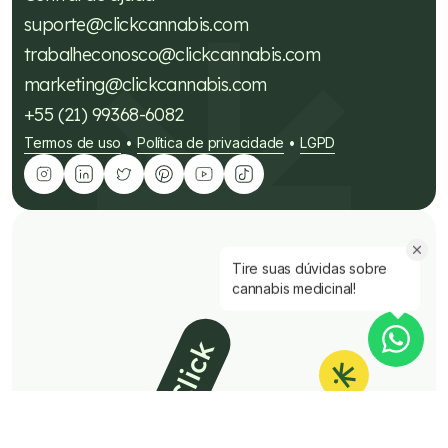
suporte@clickcannabis.com
trabalheconosco@clickcannabis.com
marketing@clickcannabis.com
+55 (21) 99368-6082
Termos de uso
Política de privacidade
LGPD
•
•
Tire suas dúvidas sobre
cannabis medicinal!
É Click