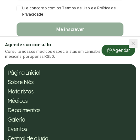
Li e concordo com os
Termos de Uso
e a
Política de
Privacidade
Me inscrever
Agende sua consulta
Agendar
Consulte nossos médicos especialistas em cannabis
medicinal por apenas R$50.
Página Inicial
Sobre Nós
Motoristas
Médicos
Depoimentos
Galeria
Eventos
Central de ajuda