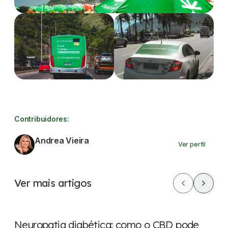
Contribuidores:
Andrea Vieira
Ver perfil
Ver mais artigos
CBD
Dores
Neuropatia diabética: como o CBD pode