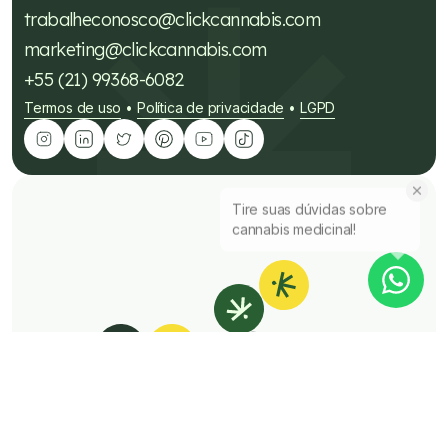
trabalheconosco@clickcannabis.com
marketing@clickcannabis.com
+55 (21) 99368-6082
Termos de uso
Política de privacidade
LGPD
•
•
Tire suas dúvidas sobre
cannabis medicinal!
É Click
É rápido