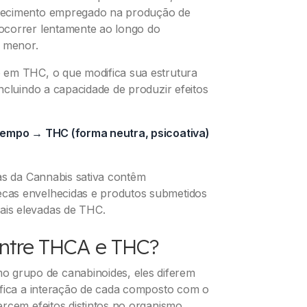
uecimento empregado na produção de
ocorrer lentamente ao longo do
 menor.
 em THC, o que modifica sua estrutura
ncluindo a capacidade de produzir efeitos
/tempo → THC (forma neutra, psicoativa)
as da Cannabis sativa contêm
cas envelhecidas e produtos submetidos
is elevadas de THC.
entre THCA e THC?
grupo de canabinoides, eles diferem
ifica a interação de cada composto com o
rcem efeitos distintos no organismo.