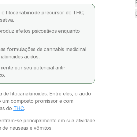
é o fitocanabinoide precursor do THC,
ativa.
oduz efeitos psicoativos enquanto
s formulações de cannabis medicinal
nabinoides ácidos.
ente por seu potencial anti-
co.
de fitocanabinoides. Entre eles, o ácido
mo um composto promissor e com
tas do
THC
.
entram-se principalmente em sua atividade
e de náuseas e vômitos.