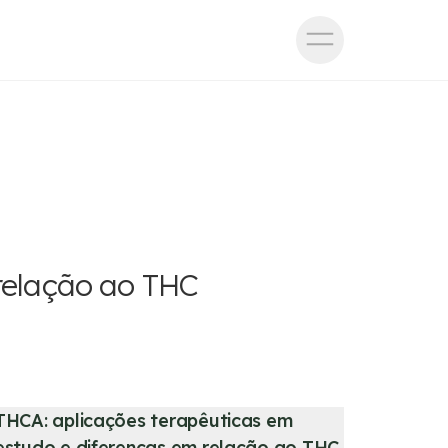
 relação ao THC
THCA: aplicações terapêuticas em
estudo e diferenças em relação ao THC