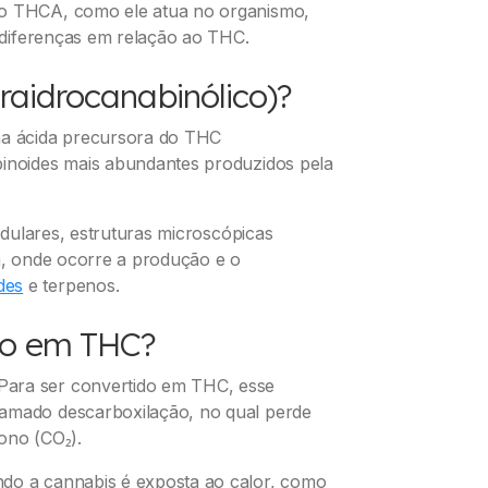
 o THCA, como ele atua no organismo,
s diferenças em relação ao THC.
raidrocanabinólico)?
ma ácida precursora do THC
binoides mais abundantes produzidos pela
dulares, estruturas microscópicas
ta, onde ocorre a produção e o
des
e terpenos.
do em THC?
Para ser convertido em THC, esse
hamado descarboxilação, no qual perde
ono (CO₂).
ndo a cannabis é exposta ao calor, como