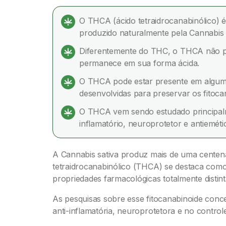
O THCA (ácido tetraidrocanabinólico) 
produzido naturalmente pela Cannabis s
Diferentemente do THC, o THCA não pr
permanece em sua forma ácida.
O THCA pode estar presente em alguma
desenvolvidas para preservar os fitoca
O THCA vem sendo estudado principalm
inflamatório, neuroprotetor e antieméti
A Cannabis sativa produz mais de uma centena 
tetraidrocanabinólico (THCA) se destaca co
propriedades farmacológicas totalmente distin
As pesquisas sobre esse fitocanabinoide conc
anti-inflamatória, neuroprotetora e no control