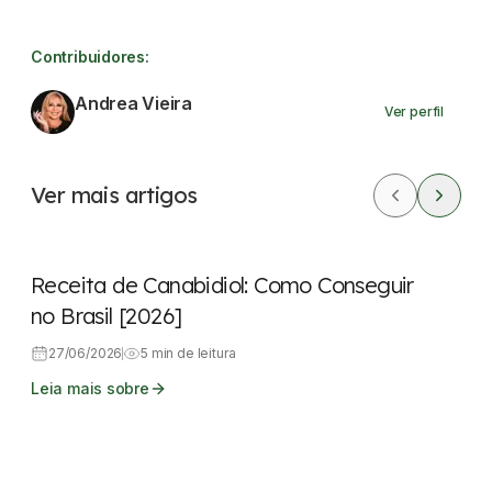
Contribuidores:
Andrea Vieira
Ver perfil
Ver mais artigos
Legislação
Dicas rápidas
Receita de Canabidiol: Como Conseguir
no Brasil [2026]
27/06/2026
5 min de leitura
Leia mais sobre