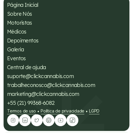
Página Inicial
Sobre Nós
Motoristas
Médicos
Depoimentos
Galeria
Eventos
Central de ajuda
suporte@clickcannabis.com
trabalheconosco@clickcannabis.com
marketing@clickcannabis.com
+55 (21) 99368-6082
Termos de uso
Política de privacidade
LGPD
•
•