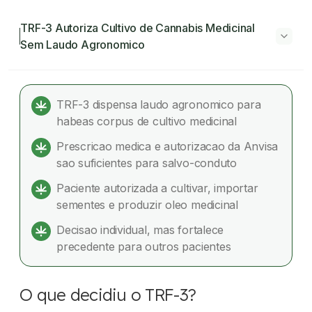
TRF-3 Autoriza Cultivo de Cannabis Medicinal
Sem Laudo Agronomico
TRF-3 Autoriza Cultivo de Cannabis Medicinal
Sem Laudo Agronomico
TRF-3 dispensa laudo agronomico para
habeas corpus de cultivo medicinal
O que decidiu o TRF-3?
Prescricao medica e autorizacao da Anvisa
Por que o laudo agronômico foi dispensado?
sao suficientes para salvo-conduto
Paciente autorizada a cultivar, importar
O que a decisão autoriza na prática?
sementes e produzir oleo medicinal
O que isso significa para outros pacientes?
Decisao individual, mas fortalece
precedente para outros pacientes
Dúvidas frequentes
O que decidiu o TRF-3?