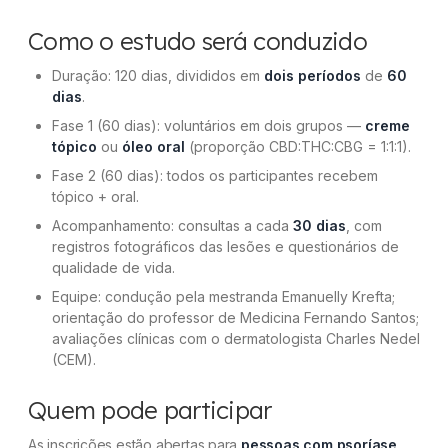
Como o estudo será conduzido
Duração: 120 dias, divididos em
dois períodos
de
60
dias
.
Fase 1 (60 dias): voluntários em dois grupos —
creme
tópico
ou
óleo oral
(proporção CBD:THC:CBG = 1:1:1).
Fase 2 (60 dias): todos os participantes recebem
tópico + oral.
Acompanhamento: consultas a cada
30 dias
, com
registros fotográficos das lesões e questionários de
qualidade de vida.
Equipe: condução pela mestranda Emanuelly Krefta;
orientação do professor de Medicina Fernando Santos;
avaliações clínicas com o dermatologista Charles Nedel
(CEM).
Quem pode participar
As inscrições estão abertas para
pessoas com psoríase