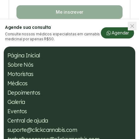
Me inscrever
Agende sua consulta
Agendar
Consulte nossos médicos especialistas em cannabis
medicinal por apenas R$50.
Página Inicial
Sobre Nós
Motoristas
Médicos
Depoimentos
Galeria
Eventos
Central de ajuda
suporte@clickcannabis.com