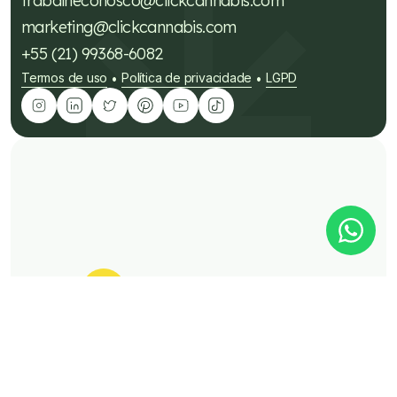
trabalheconosco@clickcannabis.com
marketing@clickcannabis.com
+55 (21) 99368-6082
Termos de uso
Política de privacidade
LGPD
•
•
É rápido
É Click
É fácil