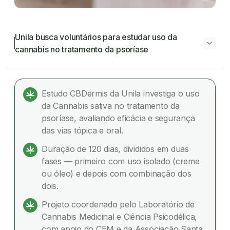
Unila busca voluntários para estudar uso da
cannabis no tratamento da psoríase
Unila busca voluntários para estudar uso da
cannabis no tratamento da psoríase
Estudo CBDermis da Unila investiga o uso
da Cannabis sativa no tratamento da
Por que este estudo é importante
psoríase, avaliando eficácia e segurança
das vias tópica e oral.
Como o estudo será conduzido
Duração de 120 dias, divididos em duas
Quem pode participar
fases — primeiro com uso isolado (creme
ou óleo) e depois com combinação dos
Dúvidas frequentes
dois.
Projeto coordenado pelo Laboratório de
Cannabis Medicinal e Ciência Psicodélica,
com apoio do CEM e da Associação Santa