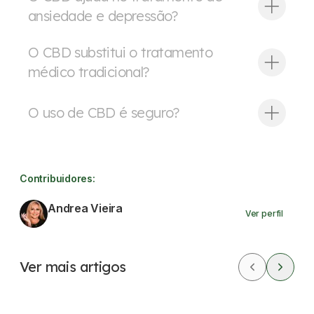
ansiedade e depressão?
O CBD substitui o tratamento
médico tradicional?
O uso de CBD é seguro?
Contribuidores:
Andrea Vieira
Ver perfil
Ver mais artigos
CBD
Saúde mental
Cannabis Medicinal