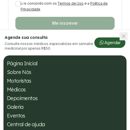
Li e concordo com os
Termos de Uso
e a
Política de
Privacidade
Me inscrever
Agende sua consulta
Agendar
Consulte nossos médicos especialistas em cannabis
medicinal por apenas R$50.
Página Inicial
Sobre Nós
Motoristas
Médicos
Depoimentos
Galeria
Eventos
Central de ajuda