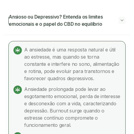
Ansioso ou Depressivo? Entenda os limites
emocionais e o papel do CBD no equilíbrio
Ansioso ou Depressivo? Entenda os limites
emocionais e o papel do CBD no equilíbrio
A ansiedade é uma resposta natural e útil
ao estresse, mas quando se torna
Da Ansiedade normal à patológica
constante e interfere no sono, alimentação
e rotina, pode evoluir para transtornos e
Quando a Ansiedade se Transforma em
favorecer quadros depressivos.
Depressão
Ansiedade prolongada pode levar ao
Sintomas: Pontos de Convergência e Diferença
esgotamento emocional, perda de interesse
e desconexão com a vida, caracterizando
Autoconhecimento e Equilíbrio Emocional
depressão. Burnout surge quando o
estresse contínuo compromete o
O Papel do CBD no Equilíbrio Emocional
funcionamento geral.
Uma Abordagem Integrada