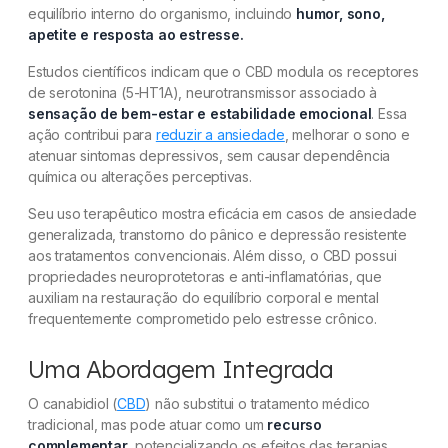
equilíbrio interno do organismo, incluindo
humor, sono,
apetite e resposta ao estresse.
Estudos científicos indicam que o CBD modula os receptores
de serotonina (5-HT1A), neurotransmissor associado à
sensação de bem-estar e estabilidade emocional
. Essa
ação contribui para
reduzir a ansiedade
, melhorar o sono e
atenuar sintomas depressivos, sem causar dependência
química ou alterações perceptivas.
Seu uso terapêutico mostra eficácia em casos de ansiedade
generalizada, transtorno do pânico e depressão resistente
aos tratamentos convencionais. Além disso, o CBD possui
propriedades neuroprotetoras e anti-inflamatórias, que
auxiliam na restauração do equilíbrio corporal e mental
frequentemente comprometido pelo estresse crônico.
Uma Abordagem Integrada
O canabidiol (
CBD
) não substitui o tratamento médico
tradicional, mas pode atuar como um
recurso
complementar
, potencializando os efeitos das terapias