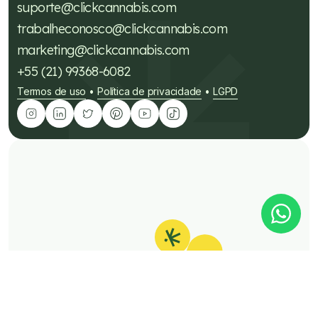
suporte@clickcannabis.com
trabalheconosco@clickcannabis.com
marketing@clickcannabis.com
+55 (21) 99368-6082
Termos de uso
Política de privacidade
LGPD
•
•
É rápido
É Click