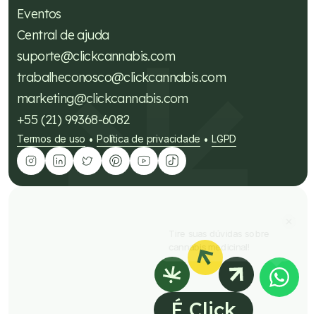
Eventos
Central de ajuda
suporte@clickcannabis.com
trabalheconosco@clickcannabis.com
marketing@clickcannabis.com
+55 (21) 99368-6082
Termos de uso
Política de privacidade
LGPD
•
•
Tire suas dúvidas sobre
cannabis medicinal!
É Click