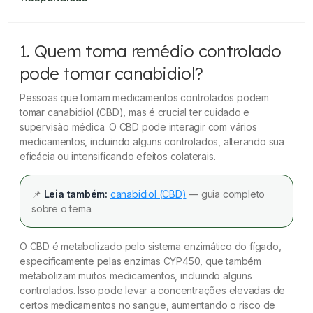
CBD: 10 Dúvidas Frequentes sobre
1. Quem toma remédio controlado
Canabidiol Respondidas
pode tomar canabidiol?
1. Quem toma remédio controlado pode tomar
canabidiol?
Pessoas que tomam medicamentos controlados podem
tomar canabidiol (CBD), mas é crucial ter cuidado e
supervisão médica. O CBD pode interagir com vários
2.Quais medicamentos podem interagir com o
medicamentos, incluindo alguns controlados, alterando sua
canabidiol?
eficácia ou intensificando efeitos colaterais.
3. Quem toma canabidiol pode tomar cerveja?
📌
Leia também:
canabidiol (CBD)
— guia completo
4. Em quais situações a cannabis medicinal não
sobre o tema.
é recomendada?
O CBD é metabolizado pelo sistema enzimático do fígado,
5. Qual a diferença entre canabidiol e extrato de
especificamente pelas enzimas CYP450, que também
canabidiol?
metabolizam muitos medicamentos, incluindo alguns
controlados. Isso pode levar a concentrações elevadas de
6. O canabidiol pode ajudar a reduzir o desejo de
certos medicamentos no sangue, aumentando o risco de