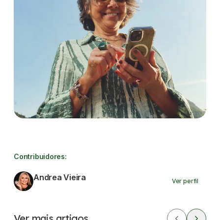
Contribuidores:
Andrea Vieira
Ver perfil
Ver mais artigos