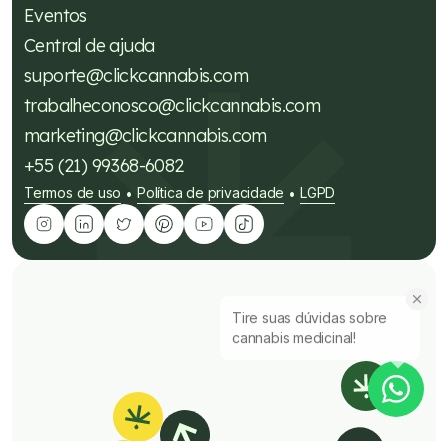
Eventos
Central de ajuda
suporte@clickcannabis.com
trabalheconosco@clickcannabis.com
marketing@clickcannabis.com
+55 (21) 99368-6082
Termos de uso
Política de privacidade
LGPD
•
•
Tire suas dúvidas sobre
cannabis medicinal!