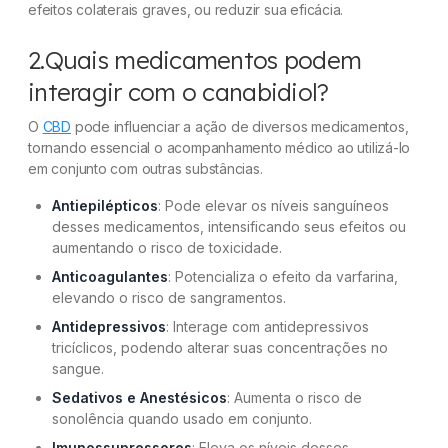
fumar?
efeitos colaterais graves, ou reduzir sua eficácia.
7.Quais são as principais doenças que podem
2.Quais medicamentos podem
ser tratadas com canabidiol?
interagir com o canabidiol?
8.Quanto tempo o CBD fica no sangue?
O
CBD
pode influenciar a ação de diversos medicamentos,
tornando essencial o acompanhamento médico ao utilizá-lo
9.Como acelerar a eliminação do CBD do corpo?
em conjunto com outras substâncias.
Antiepilépticos
: Pode elevar os níveis sanguíneos
10. Quais os riscos de usar canabidiol?
desses medicamentos, intensificando seus efeitos ou
aumentando o risco de toxicidade.
Anticoagulantes
: Potencializa o efeito da varfarina,
elevando o risco de sangramentos.
Antidepressivos
: Interage com antidepressivos
tricíclicos, podendo alterar suas concentrações no
sangue.
Sedativos e Anestésicos
: Aumenta o risco de
sonolência quando usado em conjunto.
Imunossupressores
: Eleva os níveis desses