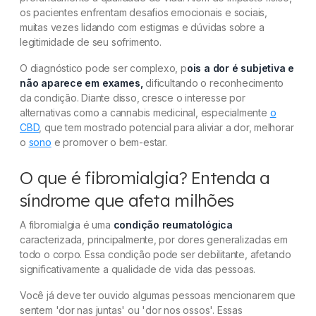
os pacientes enfrentam desafios emocionais e sociais,
O que é fibromialgia? Entenda a síndrome que
muitas vezes lidando com estigmas e dúvidas sobre a
afeta milhões
legitimidade de seu sofrimento.
O diagnóstico pode ser complexo, p
ois a dor é subjetiva e
Fibromialgia tem cura?
não aparece em exames,
dificultando o reconhecimento
da condição. Diante disso, cresce o interesse por
O Papel dos neurotransmissores na fibromialgia
alternativas como a cannabis medicinal, especialmente
o
CBD
, que tem mostrado potencial para aliviar a dor, melhorar
Estudos científicos que apoiam o uso de
o
sono
e promover o bem-estar.
cannabis medicinal para fibromialgia
O que é fibromialgia? Entenda a
A importância de validar a dor da fibromialgia
síndrome que afeta milhões
A fibromialgia é uma
condição reumatológica
caracterizada, principalmente, por dores generalizadas em
todo o corpo. Essa condição pode ser debilitante, afetando
significativamente a qualidade de vida das pessoas.
Você já deve ter ouvido algumas pessoas mencionarem que
sentem 'dor nas juntas' ou 'dor nos ossos'. Essas