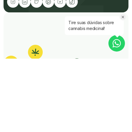
Tire suas dúvidas sobre
cannabis medicinal!
É Click
É rápido
É fácil
HEALTH MEDIA LTDA
•
CNPJ 41.247.190/0001-23
©Click Cannabis 2025