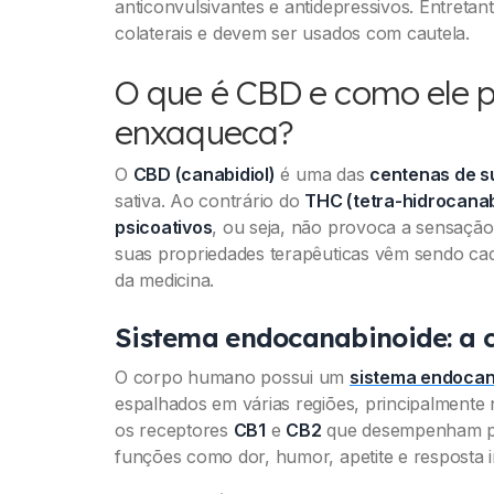
anticonvulsivantes e antidepressivos. Entretan
colaterais e devem ser usados com cautela.
O que é CBD e como ele 
enxaqueca?
O
CBD (canabidiol)
é uma das
centenas de s
sativa
. Ao contrário do
THC (tetra-hidrocanab
psicoativos
, ou seja, não provoca a sensação
suas propriedades terapêuticas vêm sendo cad
da medicina.
Sistema endocanabinoide: a 
O corpo humano possui um
sistema endocan
espalhados em várias regiões, principalmente
os receptores
CB1
e
CB2
que desempenham pa
funções como dor, humor, apetite e resposta i