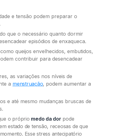
edade e tensão podem preparar o
.
 do que o necessário quanto dormir
desencadear episódios de enxaqueca.
, como queijos envelhecidos, embutidos,
podem contribuir para desencadear
s, as variações nos níveis de
nte a
menstruação
, podem aumentar a
altos e até mesmo mudanças bruscas de
s.
que o próprio
medo da dor
pode
 em estado de tensão, receosas de que
r momento. Esse
stress antecipatório