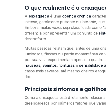
O que realmente é a enxaque
A
enxaqueca
é uma
doença crônica
caracter
intensa, geralmente pulsante ou latejante, qu
Embora muitas vezes seja classificada como “
diferencia por apresentar um conjunto de
sin
desconforto.
Muitas pessoas relatam que, antes de uma cri
luminosos, flashes ou perda momentânea da v
por sua vez, experimentam apenas o quadro 
náuseas
,
vômitos
,
tonturas
e
sensibilidade à
casos mais severos, até mesmo cheiros e toqu
dor.
Principais sintomas e gatilho
Como a enxaqueca está diretamente relacionad
desencadeada por inúmeros fatores que varia