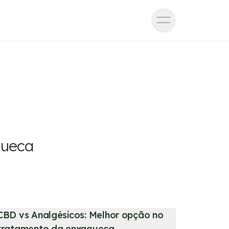
queca
CBD vs Analgésicos: Melhor opção no
tratamento da enxaqueca