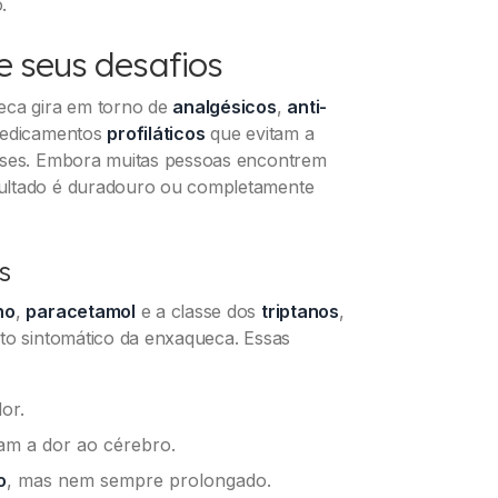
.
e seus desafios
eca gira em torno de
analgésicos
,
anti-
medicamentos
profiláticos
que evitam a
rises. Embora muitas pessoas encontrem
sultado é duradouro ou completamente
s
no
,
paracetamol
e a classe dos
triptanos
,
nto sintomático da enxaqueca. Essas
or.
m a dor ao cérebro.
o
, mas nem sempre prolongado.