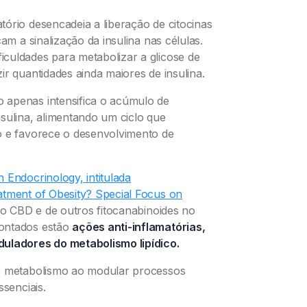
ório desencadeia a liberação de citocinas
am a sinalização da insulina nas células.
culdades para metabolizar a glicose de
r quantidades ainda maiores de insulina.
 apenas intensifica o acúmulo de
sulina, alimentando um ciclo que
o e favorece o desenvolvimento de
n Endocrinology, intitulada
atment of Obesity? Special Focus on
 do CBD e de outros fitocanabinoides no
pontados estão
ações anti-inflamatórias,
duladores do metabolismo lipídico.
 o metabolismo ao modular processos
ssenciais.