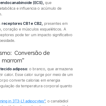
 endocanabinoide (ECS),
que
tabólica e influencia o acúmulo de
o.
s
receptores CB1 e CB2,
presentes em
o, coração e músculos esqueléticos. A
ptores pode ter um impacto significativo
besidade.
ismo: Conversão de
a marrom”
e
tecido adiposo
: o branco, que armazena
r calor. Esse calor surge por meio de um
orpo converte calorias em energia
regulação da temperatura corporal quanto
ing in 3T3-L1 adipocytes”
, o canabidiol