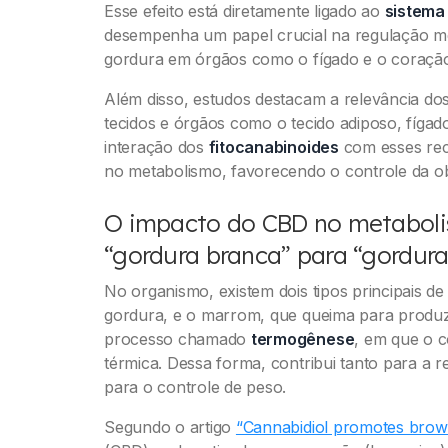
Esse efeito está diretamente ligado ao
sistema
desempenha um papel crucial na regulação me
gordura em órgãos como o fígado e o coraçã
Além disso, estudos destacam a relevância do
tecidos e órgãos como o tecido adiposo, fígad
interação dos
fitocanabinoides
com esses rece
no metabolismo, favorecendo o controle da o
O impacto do CBD no metabol
“gordura branca” para “gordur
No organismo, existem dois tipos principais d
gordura, e o marrom, que queima para produzi
processo chamado
termogênese
, em que o c
térmica. Dessa forma, contribui tanto para a 
para o controle de peso.
Segundo o artigo
“Cannabidiol promotes brown