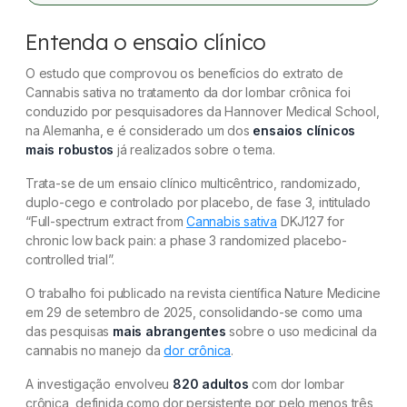
Entenda o ensaio clínico
O estudo que comprovou os benefícios do extrato de
Cannabis sativa no tratamento da dor lombar crônica foi
conduzido por pesquisadores da Hannover Medical School,
na Alemanha, e é considerado um dos
ensaios clínicos
mais robustos
já realizados sobre o tema.
Trata-se de um ensaio clínico multicêntrico, randomizado,
duplo-cego e controlado por placebo, de fase 3, intitulado
“Full-spectrum extract from
Cannabis sativa
DKJ127 for
chronic low back pain: a phase 3 randomized placebo-
controlled trial”.
O trabalho foi publicado na revista científica Nature Medicine
em 29 de setembro de 2025, consolidando-se como uma
das pesquisas
mais abrangentes
sobre o uso medicinal da
cannabis no manejo da
dor crônica
.
A investigação envolveu
820 adultos
com dor lombar
crônica, definida como dor persistente por pelo menos três