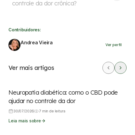
controle da dor crônica?
Contribuidores:
Andrea Vieira
Ver perfil
Ver mais artigos
CBD
Dores
Neuropatia diabética: como o CBD pode
ajudar no controle da dor
30/07/2026
7 min de leitura
Leia mais sobre