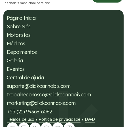
cannabis medicinal para dor.
Página Inicial
Sobre Nós
Motoristas
Médicos
Depoimentos
Galeria
Eventos
Central de ajuda
suporte@clickcannabis.com
trabalheconosco@clickcannabis.com
marketing@clickcannabis.com
+55 (21) 99368-6082
Termos de uso
Política de privacidade
LGPD
•
•