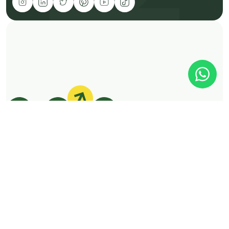
É rápido
É Click
É fácil
HEALTH MEDIA LTDA
•
CNPJ 41.247.190/0001-23
©Click Cannabis 2025