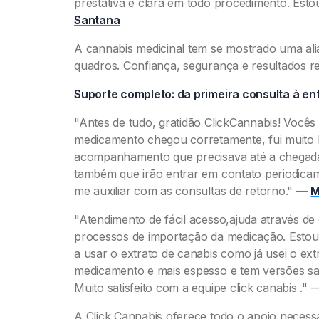
prestativa e clara em todo procedimento. Est
Santana
A cannabis medicinal tem se mostrado uma ali
quadros. Confiança, segurança e resultados re
Suporte completo: da primeira consulta à e
"Antes de tudo, gratidão ClickCannabis! Você
medicamento chegou corretamente, fui muito b
acompanhamento que precisava até a chegada
também que irão entrar em contato periodic
me auxiliar com as consultas de retorno."
—
M
"Atendimento de fácil acesso,ajuda através 
processos de importação da medicação. Estou
a usar o extrato de canabis como já usei o extr
medicamento e mais espesso e tem versões s
Muito satisfeito com a equipe click canabis ."
A Click Cannabis oferece todo o apoio necessá