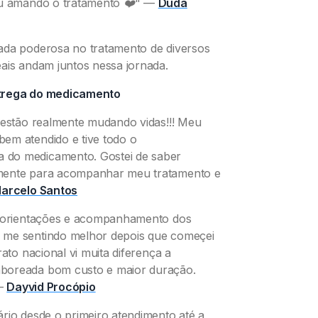
ou amando o tratamento ❤️"
—
Duda
ada poderosa no tratamento de diversos
ais andam juntos nessa jornada.
ntrega do medicamento
s estão realmente mudando vidas!!! Meu
em atendido e tive todo o
 do medicamento. Gostei de saber
amente para acompanhar meu tratamento e
arcelo Santos
de orientações e acompanhamento dos
 me sentindo melhor depois que começei
ato nacional vi muita diferença a
aboreada bom custo e maior duração.
—
Dayvid Procópio
rio desde o primeiro atendimento até a