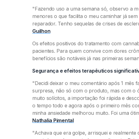
"Fazendo uso a uma semana só, observo a mu
menores o que facilita o meu caminhar já sem
reparador. Tenho sequelas de crises de escle
Guilhon
Os efeitos positivos do tratamento com cannab
pacientes. Para quem convive com dores crôn
benefícios são notáveis já nas primeiras seman
Segurança e efeitos terapêuticos significati
"Decidi deixar o meu comentário após 1 mês f
surpresa, não só com o produto, mas com o ó
muito solícitos, a importação foi rápida e de
o tempo todo e agora após o primeiro mês cons
minha ansiedade melhorou muito. Foi uma óti
Nathalia Pimental
"Achava que era golpe, arrisquei e realmente 