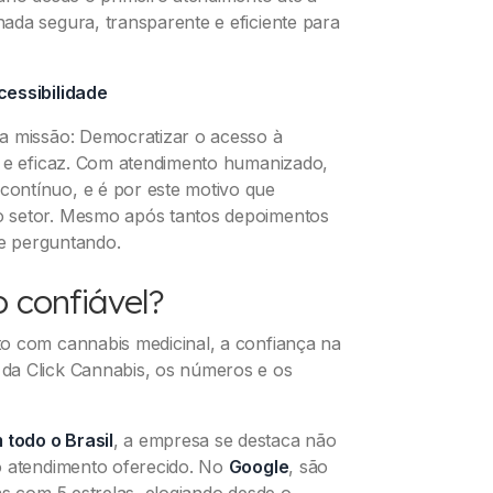
ada segura, transparente e eficiente para
cessibilidade
a missão: Democratizar o acesso à
l e eficaz. Com atendimento humanizado,
ontínuo, e é por este motivo que
o setor. Mesmo após tantos depoimentos
se perguntando.
 confiável?
o com cannabis medicinal, a confiança na
da Click Cannabis, os números e os
todo o Brasil
, a empresa se destaca não
o atendimento oferecido. No
Google
, são
las com 5 estrelas, elogiando desde o