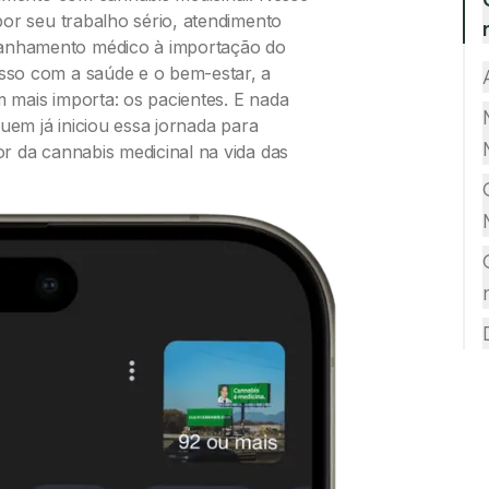
r seu trabalho sério, atendimento
anhamento médico à importação do
sso com a saúde e o bem-estar, a
mais importa: os pacientes. E nada
uem já iniciou essa jornada para
r da cannabis medicinal na vida das