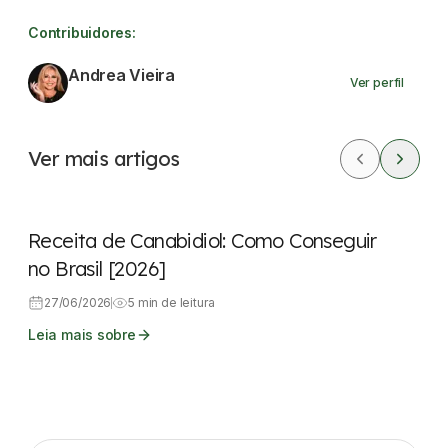
Contribuidores:
Andrea Vieira
Ver perfil
Ver mais artigos
Legislação
Dicas rápidas
Receita de Canabidiol: Como Conseguir
no Brasil [2026]
27/06/2026
5 min de leitura
Leia mais sobre