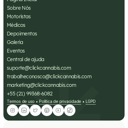
Sobre Nós
Motoristas
Médicos
Depoimentos
Galeria
Eventos
Central de ajuda
suporte@clickcannabis.com
trabalheconosco@clickcannabis.com
marketing@clickcannabis.com
+55 (21) 99368-6082
Termos de uso
Política de privacidade
LGPD
•
•