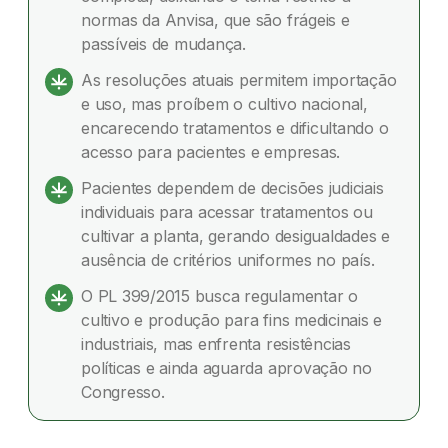
normas da Anvisa, que são frágeis e
Insegurança jurídica no uso da cannabis
passíveis de mudança.
medicinal
As resoluções atuais permitem importação
Projetos de lei em andamento
e uso, mas proíbem o cultivo nacional,
encarecendo tratamentos e dificultando o
Dúvidas frequentes
acesso para pacientes e empresas.
Pacientes dependem de decisões judiciais
individuais para acessar tratamentos ou
cultivar a planta, gerando desigualdades e
ausência de critérios uniformes no país.
O PL 399/2015 busca regulamentar o
cultivo e produção para fins medicinais e
industriais, mas enfrenta resistências
políticas e ainda aguarda aprovação no
Congresso.