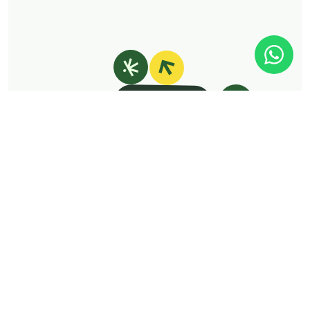
Tire suas dúvidas sobre
cannabis medicinal!
É Click
É rápido
É fácil
HEALTH MEDIA LTDA
•
CNPJ 41.247.190/0001-23
©Click Cannabis 2025