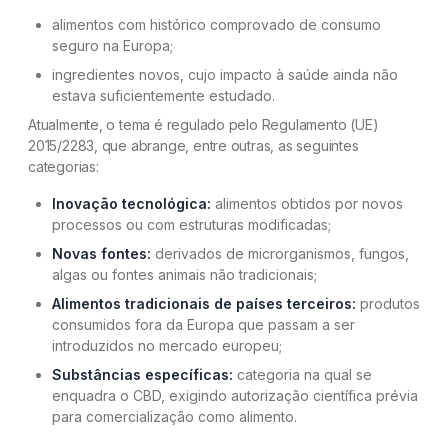
Grupos que exigem maior cautela
alimentos com histórico comprovado de consumo
seguro na Europa;
Quais são as condições da EFSA para a revisão
ingredientes novos, cujo impacto à saúde ainda não
dos níveis de CBD
estava suficientemente estudado.
Atualmente, o tema é regulado pelo Regulamento (UE)
Como a diretriz europeia molda o cenário global.
2015/2283, que abrange, entre outras, as seguintes
categorias:
A decisão da EFSA e seus possíveis reflexos no
Inovação tecnológica:
alimentos obtidos por novos
Brasil
processos ou com estruturas modificadas;
Dúvidas frequentes
Novas fontes:
derivados de microrganismos, fungos,
algas ou fontes animais não tradicionais;
Alimentos tradicionais de países terceiros:
produtos
consumidos fora da Europa que passam a ser
introduzidos no mercado europeu;
Substâncias específicas:
categoria na qual se
enquadra o CBD, exigindo autorização científica prévia
para comercialização como alimento.