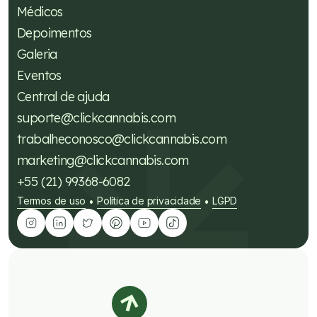
Médicos
Depoimentos
Galeria
Eventos
Central de ajuda
suporte@clickcannabis.com
trabalheconosco@clickcannabis.com
marketing@clickcannabis.com
+55 (21) 99368-6082
Termos de uso
Política de privacidade
LGPD
•
•
Tire suas dúvidas sobre
cannabis medicinal!