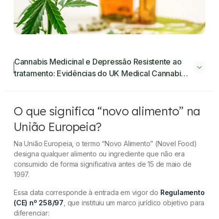
Cannabis Medicinal e Depressão Resistente ao
tratamento: Evidências do UK Medical Cannabis
Registry
Cannabis Medicinal e Depressão Resistente
O que significa “novo alimento” na
ao tratamento: Evidências do UK Medical
Cannabis Registry
União Europeia?
O que significa “novo alimento” na União
Na União Europeia, o termo “Novo Alimento” (Novel Food)
designa qualquer alimento ou ingrediente que não era
Europeia?
consumido de forma significativa antes de 15 de maio de
1997.
Qual foi o limite provisório de ingestão definido
pela EFSA?
Essa data corresponde à entrada em vigor do
Regulamento
(CE) nº 258/97
, que instituiu um marco jurídico objetivo para
O limite se aplica a qualquer produto com CBD?
diferenciar: