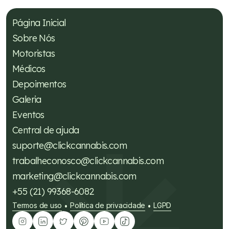
Página Inicial
Sobre Nós
Motoristas
Médicos
Depoimentos
Galeria
Eventos
Central de ajuda
suporte@clickcannabis.com
trabalheconosco@clickcannabis.com
marketing@clickcannabis.com
+55 (21) 99368-6082
Termos de uso
Política de privacidade
LGPD
•
•