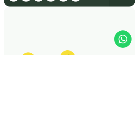
Tire suas dúvidas sobre
cannabis medicinal!
É Click
É rápido
É fácil
HEALTH MEDIA LTDA
•
CNPJ 41.247.190/0001-23
©Click Cannabis 2025