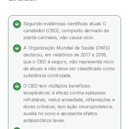
Canabidiol e dependência: O CBD é seguro
para uso contínuo?
Segundo evidências científicas atuais O
canabidiol (CBD), composto derivado da
O que é canabidiol (CBD)?
planta cannabis, não causa vício.
O uso contínuo do CBD pode gerar vício?
A Organização Mundial da Saúde (OMS)
declarou, em relatórios de 2017 e 2018,
Qual é o posicionamento da OMS sobre o uso
que o CBD é seguro, não representa risco
terapêutico do CBD?
de abuso e não deve ser classificado como
substância controlada.
CBD como agente no tratamento da
dependência de outras substâncias
O CBD tem múltiplos benefícios
terapêuticos: é eficaz contra epilepsias
Quais são os benefícios do CBD?
refratárias, reduz ansiedade, inflamações e
dores crônicas, tem ação neuroprotetora,
Considerações finais
auxilia no sono e apresenta efeitos
antipsicóticos leves.
Dúvidas frequentes