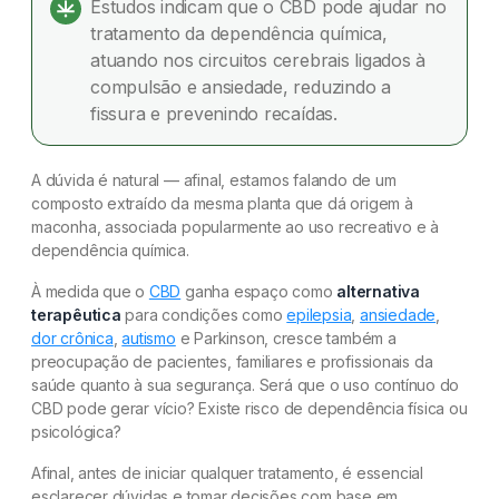
Estudos indicam que o CBD pode ajudar no
tratamento da dependência química,
atuando nos circuitos cerebrais ligados à
compulsão e ansiedade, reduzindo a
fissura e prevenindo recaídas.
A dúvida é natural — afinal, estamos falando de um
composto extraído da mesma planta que dá origem à
maconha, associada popularmente ao uso recreativo e à
dependência química.
À medida que o
CBD
ganha espaço como
alternativa
terapêutica
para condições como
epilepsia
,
ansiedade
,
dor crônica
,
autismo
e Parkinson, cresce também a
preocupação de pacientes, familiares e profissionais da
saúde quanto à sua segurança. Será que o uso contínuo do
CBD pode gerar vício? Existe risco de dependência física ou
psicológica?
Afinal, antes de iniciar qualquer tratamento, é essencial
esclarecer dúvidas e tomar decisões com base em