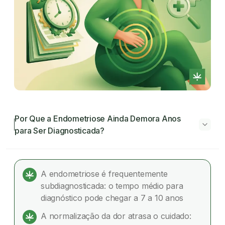
Por Que a Endometriose Ainda Demora Anos
para Ser Diagnosticada?
Por Que a Endometriose Ainda Demora Anos
para Ser Diagnosticada?
A endometriose é frequentemente
subdiagnosticada: o tempo médio para
O que é a endometriose?
diagnóstico pode chegar a 7 a 10 anos
Por que o diagnóstico da endometriose demora
A normalização da dor atrasa o cuidado:
tanto?