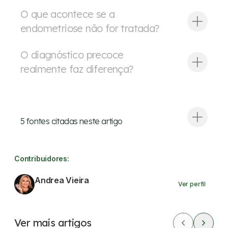
O que acontece se a
endometriose não for tratada?
O diagnóstico precoce
realmente faz diferença?
5
fontes citadas neste artigo
1. Febrasgo. Março Amarelo: 30 a 50% das mulheres com e
ndometriose podem apresentar infertilidade.
https://www.febrasgo.org.br/pt/noticias/item/1799-marco-am
Contribuidores:
arelo-30-a-50-das-mulheres-com-a-endometriose-podem-apres
entar-infertilidade
Andrea Vieira
Ver perfil
2. Ministério da Saúde do Brasil. Endometriose.
https://www.gov.br/saude
Ver mais artigos
CBD
Dores