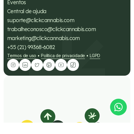
Eventos
Central de ajuda
suporte@clickcannabis.com
trabalheconosco@clickcannabis.com
marketing@clickcannabis.com
+55 (21) 99368-6082
Termos de uso
Política de privacidade
LGPD
•
•
Tire suas dúvidas sobre
cannabis medicinal!