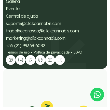
Galeria
Eventos
Central de ajuda
suporte@clickcannabis.com
trabalheconosco@clickcannabis.com
marketing@clickcannabis.com
+55 (21) 99368-6082
Termos de uso
Política de privacidade
LGPD
•
•
Tire suas dúvidas sobre
cannabis medicinal!