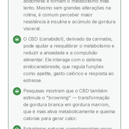
abdominal e tornam o metabolismo mais
menopausa?
lento. Mesmo sem grandes alterações na
rotina, é comum perceber maior
Os principais fatores por trás do ganho de peso
resistência à insulina e acúmulo de gordura
visceral.
Como o CBD age no organismo?
O CBD (canabidiol), derivado da cannabis,
Como o CBD ajuda o corpo a queimar mais
pode ajudar a reequilibrar o metabolismo e
energia
reduzir a ansiedade e a compulsão
alimentar. Ele interage com o sistema
Como o CBD pode ajudar a controlar a fome
endocanabinoide, que regula funções
emocional na menopausa?
como apetite, gasto calórico e resposta ao
estresse.
Estratégias naturais que realmente funcionam
Pesquisas mostram que o CBD também
Dúvidas frequentes
estimula o "browning" — transformação
de gordura branca em gordura marrom,
que é mais ativa metabolicamente e queima
calorias para gerar calor.
Estratégias naturais complementam esses