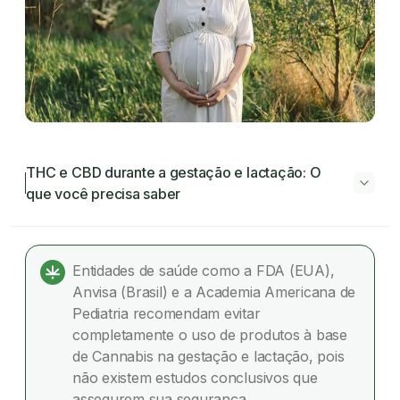
THC e CBD durante a gestação e lactação: O
que você precisa saber
THC e CBD durante a gestação e lactação:
O que você precisa saber
Entidades de saúde como a FDA (EUA),
Anvisa (Brasil) e a Academia Americana de
THC e CBD: Efeitos durante a gravidez
Pediatria recomendam evitar
completamente o uso de produtos à base
Uso de cannabis durante a lactação
de Cannabis na gestação e lactação, pois
não existem estudos conclusivos que
Estudos relevantes e referências científicas
assegurem sua segurança.