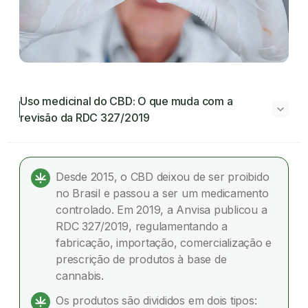
Uso medicinal do CBD: O que muda com a
revisão da RDC 327/2019
Uso medicinal do CBD: O que muda com a
revisão da RDC 327/2019
Desde 2015, o CBD deixou de ser proibido
no Brasil e passou a ser um medicamento
Evolução normativa da cannabis medicinal no
controlado. Em 2019, a Anvisa publicou a
Brasil
RDC 327/2019, regulamentando a
fabricação, importação, comercialização e
Construção coletiva da nova regulamentação
prescrição de produtos à base de
cannabis.
Principais mudanças propostas pela Anvisa
Os produtos são divididos em dois tipos:
Entenda por que essas mudanças estão sendo