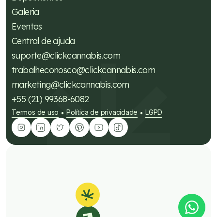
Galeria
Eventos
Central de ajuda
suporte@clickcannabis.com
trabalheconosco@clickcannabis.com
marketing@clickcannabis.com
+55 (21) 99368-6082
Termos de uso
Política de privacidade
LGPD
•
•
Tire suas dúvidas sobre
cannabis medicinal!