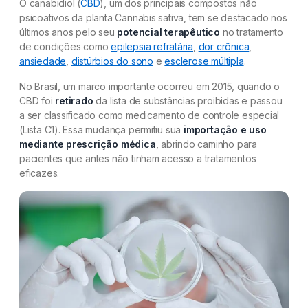
O canabidiol (
CBD
), um dos principais compostos não
psicoativos da planta Cannabis sativa, tem se destacado nos
últimos anos pelo seu
potencial terapêutico
no tratamento
de condições como
epilepsia refratária
,
dor crônica
,
ansiedade
,
distúrbios do sono
e
esclerose múltipla
.
No Brasil, um marco importante ocorreu em 2015, quando o
CBD foi
retirado
da lista de substâncias proibidas e passou
a ser classificado como medicamento de controle especial
(Lista C1). Essa mudança permitiu sua
importação e uso
mediante prescrição médica
, abrindo caminho para
pacientes que antes não tinham acesso a tratamentos
eficazes.