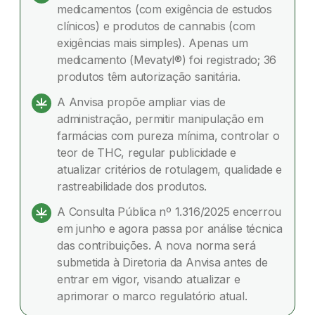
medicamentos (com exigência de estudos
propostas
clínicos) e produtos de cannabis (com
exigências mais simples). Apenas um
Quais serão os próximos passos após a consulta
medicamento (Mevatyl®) foi registrado; 36
pública
produtos têm autorização sanitária.
Considerações finais
A Anvisa propõe ampliar vias de
administração, permitir manipulação em
Dúvidas frequentes
farmácias com pureza mínima, controlar o
teor de THC, regular publicidade e
atualizar critérios de rotulagem, qualidade e
rastreabilidade dos produtos.
A Consulta Pública nº 1.316/2025 encerrou
em junho e agora passa por análise técnica
das contribuições. A nova norma será
submetida à Diretoria da Anvisa antes de
entrar em vigor, visando atualizar e
aprimorar o marco regulatório atual.