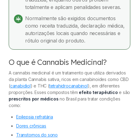
Posso ser barrado na imigração?
totalmente e aplicam penalidades severas.
Dúvidas frequentes
Normalmente são exigidos documentos
como receita traduzida, declaração médica,
autorizações locais quando necessárias e
rótulo original do produto.
O que é Cannabis Medicinal?
A cannabis medicinal é um tratamento que utiliza derivados
da planta Cannabis sativa, ricos em canabinoides como CBD
(
canabidiol
) e THC (
tetrahidrocanabinol
), em diferentes
proporções. Esses compostos têm
efeito terapêutico
e são
prescritos por médicos
no Brasil para tratar condições
como:
Epilepsia refratária
Dores crônicas
Transtornos do sono