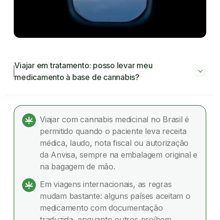
Viajar em tratamento: posso levar meu
medicamento à base de cannabis?
Viajar em tratamento: posso levar meu
medicamento à base de cannabis?
Viajar com cannabis medicinal no Brasil é
permitido quando o paciente leva receita
O que é Cannabis Medicinal?
médica, laudo, nota fiscal ou autorização
da Anvisa, sempre na embalagem original e
Viajar com Cannabis Medicinal no Brasil
na bagagem de mão.
Viajar com cannabis medicinal para o exterior
Em viagens internacionais, as regras
mudam bastante: alguns países aceitam o
Cuidados no embarque e durante a viagem
medicamento com documentação
traduzida, enquanto outros proíbem