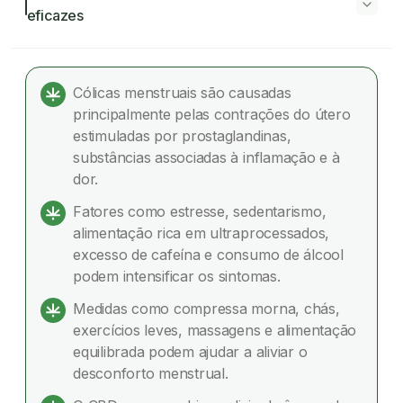
eficazes
Como aliviar cólicas menstruais: 5 dicas
naturais eficazes
Cólicas menstruais são causadas
principalmente pelas contrações do útero
O que causa as cólicas menstruais?
estimuladas por prostaglandinas,
substâncias associadas à inflamação e à
O que piora as cólicas menstruais?
dor.
Como aliviar cólicas menstruais naturalmente?
Fatores como estresse, sedentarismo,
alimentação rica em ultraprocessados,
Resumo das principais formas de aliviar cólicas
excesso de cafeína e consumo de álcool
menstruais naturalmente
podem intensificar os sintomas.
O CBD pode ajudar nas cólicas menstruais?
Medidas como compressa morna, chás,
exercícios leves, massagens e alimentação
Como o CBD pode atuar nas cólicas menstruais?
equilibrada podem ajudar a aliviar o
desconforto menstrual.
Quando a cólica menstrual deixa de ser normal?