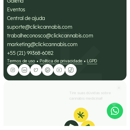
Galeria
Eventos
Central de ajuda
suporte@clickcannabis.com
trabalheconosco@clickcannabis.com
marketing@clickcannabis.com
+55 (21) 99368-6082
Termos de uso
Política de privacidade
LGPD
•
•
Tire suas dúvidas sobre
cannabis medicinal!