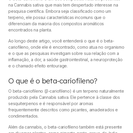
Beta-cariofileno e saúde gastrointestinal: o que
na Cannabis sativa que mais tem despertado interesse na
os estudos investigam?
pesquisa científica. Embora seja classificado como um
terpeno, ele possui características incomuns que o
Beta-cariofileno e neuroproteção: o que os
diferenciam da maioria dos compostos aromáticos
estudos investigam?
encontrados na planta.
Em quais doenças neurológicas o beta-
Ao longo deste artigo, você entenderá o que é o beta-
cariofileno, onde ele é encontrado, como atua no organismo
cariofileno é estudado?
e o que as pesquisas investigam sobre sua relação com a
inflamação, a dor, a saúde gastrointestinal, a neuroproteção
Qual a relação entre o beta-cariofileno e o
e o chamado efeito entourage.
efeito entourage?
O que é o beta-cariofileno?
Quais são as limitações das pesquisas atuais?
O beta-cariofileno (β-cariofileno) é um terpeno naturalmente
Conclusão
produzido pela
Cannabis sativa
. Ele pertence à classe dos
sesquiterpenos e é responsável por aromas
Dúvidas frequentes
frequentemente descritos como picantes, amadeirados e
condimentados.
Além da cannabis, o beta-cariofileno também está presente