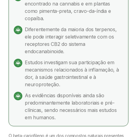
encontrado na cannabis e em plantas
O que é o beta-cariofileno?
como pimenta-preta, cravo-da-índia e
copaíba.
Onde o beta-cariofileno é encontrado na
cannabis?
Diferentemente da maioria dos terpenos,
ele pode interagir seletivamente com os
O que torna o beta-cariofileno diferente de
receptores CB2 do sistema
outros terpenos?
endocanabinoide.
Como o beta-cariofileno atua no organismo?
Estudos investigam sua participação em
mecanismos relacionados à inflamação, à
Quais mecanismos inflamatórios específicos
dor, à saúde gastrointestinal e à
estão sendo estudados?
neuroproteção.
As evidências disponíveis ainda são
Em quais condições inflamatórias o beta-
predominantemente laboratoriais e pré-
cariofileno vem sendo estudado?
clínicas, sendo necessários mais estudos
Beta-cariofileno e dor: o que os estudos
em humanos.
investigam?
O beta-cariofileno é um dos compostos naturais presentes