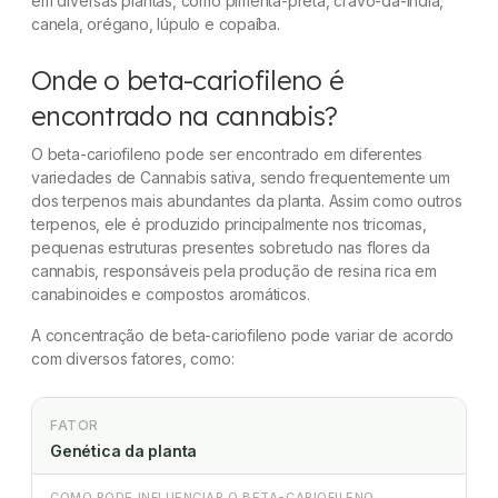
em diversas plantas, como pimenta-preta, cravo-da-índia,
canela, orégano, lúpulo e copaíba.
Onde o beta-cariofileno é
encontrado na cannabis?
O beta-cariofileno pode ser encontrado em diferentes
variedades de
Cannabis sativa
, sendo frequentemente um
dos terpenos mais abundantes da planta. Assim como outros
terpenos, ele é produzido principalmente nos tricomas,
pequenas estruturas presentes sobretudo nas flores da
cannabis, responsáveis pela produção de resina rica em
canabinoides e compostos aromáticos.
A concentração de beta-cariofileno pode variar de acordo
com diversos fatores, como:
FATOR
Genética da planta
COMO PODE INFLUENCIAR O BETA-CARIOFILENO