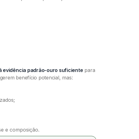
á evidência padrão-ouro suficiente
para
ugerem benefício potencial, mas:
zados;
se e composição.