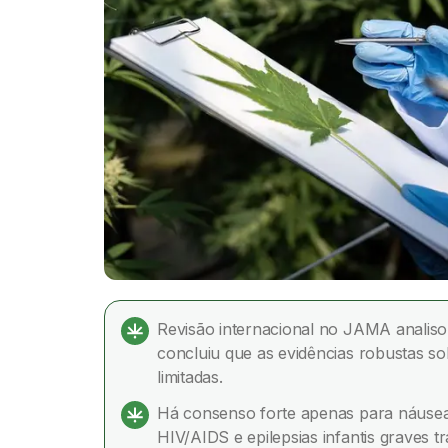
Revisão internacional no JAMA analiso
concluiu que as evidências robustas so
limitadas.
Há consenso forte apenas para náusea
HIV/AIDS e epilepsias infantis graves 