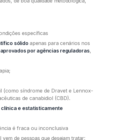
lados, de boa qualidade metodológica,
ondições específicas
ífico sólido
apenas para cenários nos
aprovados por agências reguladoras
,
apia;
til (como síndrome de Dravet e Lennox-
cêuticas de canabidiol (CBD).
s
clínica e estatisticamente
ncia é fraca ou inconclusiva
l vem de pessoas que desejam tratar: