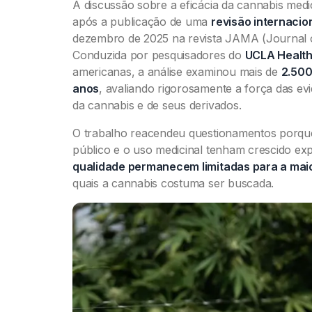
A discussão sobre a eficácia da cannabis medic
após a publicação de uma
revisão internacio
dezembro de 2025 na revista JAMA (Journal o
Conduzida por pesquisadores do
UCLA Healt
americanas, a análise examinou mais de
2.500
anos
, avaliando rigorosamente a força das ev
da cannabis e de seus derivados.
O trabalho reacendeu questionamentos porqu
público e o uso medicinal tenham crescido e
qualidade permanecem limitadas para a mai
quais a cannabis costuma ser buscada.