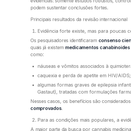
evidências: somente estudos robustos, contro
podem sustentar conclusões fortes.
Principais resultados da revisão internacional
Evidência forte existe, mas para poucas c
Os pesquisadores identificaram
consenso cient
quais já existem
medicamentos canabinoides 
como:
náuseas e vômitos associados à quimioter
caquexia e perda de apetite em HIV/AIDS;
algumas formas graves de epilepsia infan
Gastaut), tratadas com formulações farma
Nesses casos, os benefícios são considerado
comprovados
.
Para as condições mais populares, a evidê
A maior parte da busca por cannabis medicina