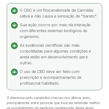
O que é CBD? Como funciona e por que é
considerado um recurso natural terapêutico
O CBD é um fitocanabinoide da Cannabis
sativa e não causa a sensação de "barato".
O que é o canabidiol (CBD)?
Sua ação ocorre por meio da interação
Como o canabidiol funciona no corpo humano?
com diferentes sistemas biológicos do
organismo.
O que a ciência já sabe sobre o CBD?
As evidências científicas são mais
O CBD é seguro? Existem efeitos colaterais?
consolidadas para algumas condições e
ainda estão em desenvolvimento para
Quais são as principais apresentações do CBD?
outras.
O uso de CBD deve ser feito com
O CBD é legal no Brasil?
prescrição e acompanhamento de
Qual é a diferença entre CBD e THC?
profissional habilitado.
Conclusão
O interesse pelo canabidiol cresceu nos últimos anos,
principalmente entre pessoas que buscam entender melhor
Referências
as possibilidades da medicina canabinoide. Ainda assim,