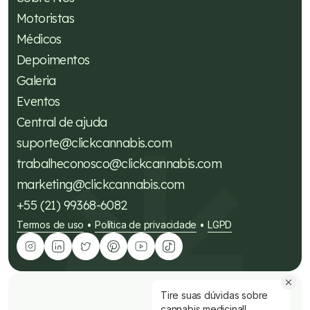
Motoristas
Médicos
Depoimentos
Galeria
Eventos
Central de ajuda
suporte@clickcannabis.com
trabalheconosco@clickcannabis.com
marketing@clickcannabis.com
+55 (21) 99368-6082
Termos de uso
Política de privacidade
LGPD
•
•
Tire suas dúvidas sobre
cannabis medicinal!