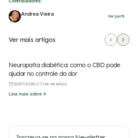
Contribuidores:
Andrea Vieira
Ver perfil
Ver mais artigos
CBD
Dores
Neuropatia diabética: como o CBD pode
ajudar no controle da dor
30/07/2026
7 min de leitura
Leia mais sobre
Inscreva-se na nossa Newsletter