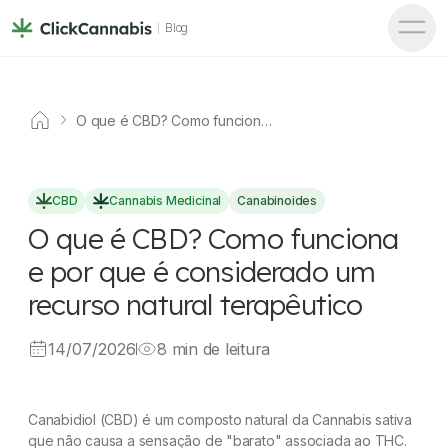
Blog
O que é CBD? Como funciona
e por que é considerado um
recurso natural terapêutico
CBD
Cannabis Medicinal
Canabinoides
O que é CBD? Como funciona
e por que é considerado um
recurso natural terapêutico
14/07/2026
8 min de leitura
Canabidiol (CBD) é um composto natural da Cannabis sativa
que não causa a sensação de "barato" associada ao THC.