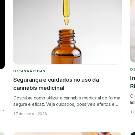
D
DICAS RÁPIDAS
I
Segurança e cuidados no uso da
R
cannabis medicinal
O 
Descubra como utilizar a cannabis medicinal de forma
li
segura e eficaz. Veja cuidados, possíveis efeitos e
ri
is
interações, com respaldo médico e científico.
17
17 de mar de 2026
.