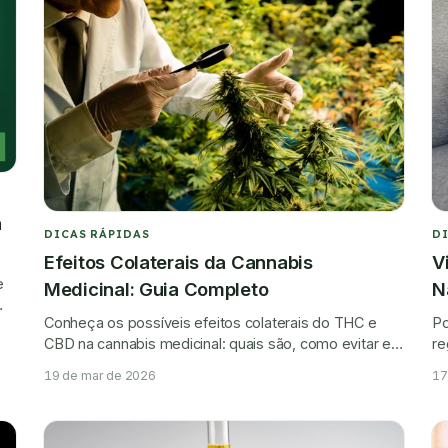
a
DICAS RÁPIDAS
D
Efeitos Colaterais da Cannabis
V
e
Medicinal: Guia Completo
N
Conheça os possíveis efeitos colaterais do THC e
Po
CBD na cannabis medicinal: quais são, como evitar e
re
quando procurar médico.
pa
19 de mar de 2026
17