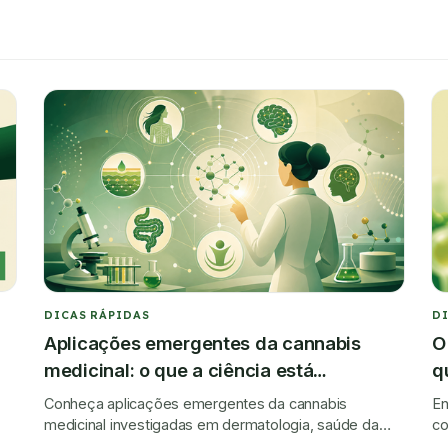
DICAS RÁPIDAS
D
Aplicações emergentes da cannabis
O
medicinal: o que a ciência está
q
investigando?
Conheça aplicações emergentes da cannabis
En
medicinal investigadas em dermatologia, saúde da
co
mulher, neurologia, dependência química e outras
im