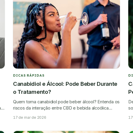
DICAS RÁPIDAS
D
Canabidiol e Álcool: Pode Beber Durante
C
o Tratamento?
P
Quem toma canabidiol pode beber álcool? Entenda os
De
as
riscos da interação entre CBD e bebida alcoólica
so
durante o tratamento.
es
17 de mar de 2026
17