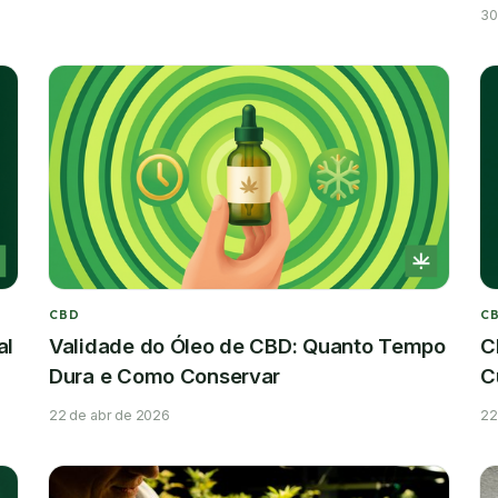
e 
30
CBD
C
al
Validade do Óleo de CBD: Quanto Tempo
C
Dura e Como Conservar
C
22 de abr de 2026
22