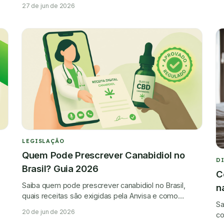
da Anvisa para compra e importação.
27 de jun de 2026
LEGISLAÇÃO
Quem Pode Prescrever Canabidiol no
D
Brasil? Guia 2026
C
Saiba quem pode prescrever canabidiol no Brasil,
n
quais receitas são exigidas pela Anvisa e como
Sa
acessar CBD de forma legal e segura.
20 de jun de 2026
co