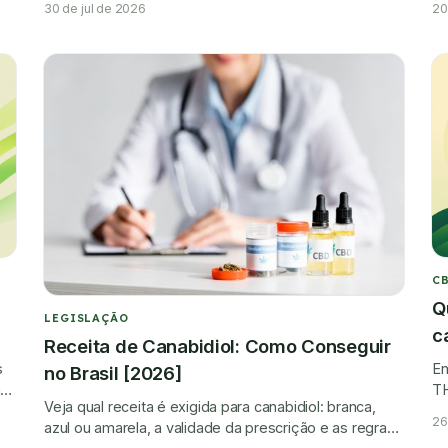
30 de jul de 2026
20
áreas.
C
Q
LEGISLAÇÃO
c
Receita de Canabidiol: Como Conseguir
s
En
no Brasil [2026]
ão
TH
Veja qual receita é exigida para canabidiol: branca,
pa
26
azul ou amarela, a validade da prescrição e as regras