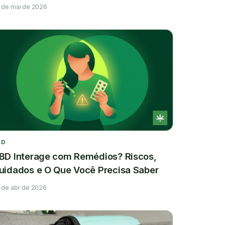
entenda o papel do CBD nesse contexto.
 de mai de 2026
BD
BD Interage com Remédios? Riscos,
uidados e O Que Você Precisa Saber
 de abr de 2026