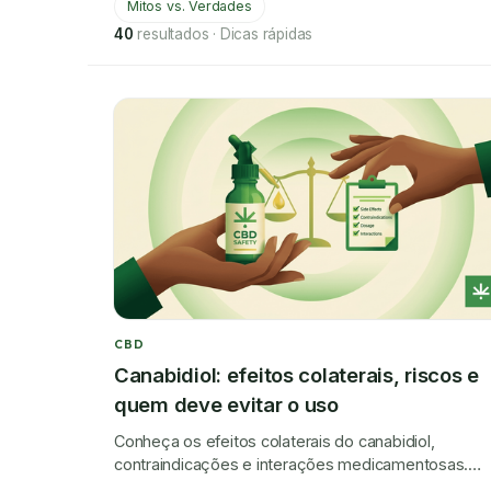
Mitos vs. Verdades
40
resultados
·
Dicas rápidas
CBD
Canabidiol: efeitos colaterais, riscos e
quem deve evitar o uso
Conheça os efeitos colaterais do canabidiol,
contraindicações e interações medicamentosas.
Saiba quem deve evitar o CBD e como usá-lo com